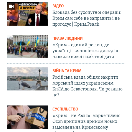
ВІДЕО
Блокада без сухопутної операції:
Крим сам себе не заправить і не
прогодує | Крим.Реалії
ПРАВА ЛЮДИНИ
«Крим – єдиний регіон, де
українці – меншість»: дискусія
навколо нової пам'ятної дати
ВІЙНА ТА КРИМ
Російська влада обіцяє закрити
морський шлях українським
БпЛА до Севастополя. Чи реально
це?
СУСПІЛЬСТВО
«Крим – не Росія»: маркетплейс
Ozon припинив прийом нових
замовлень на Кримському