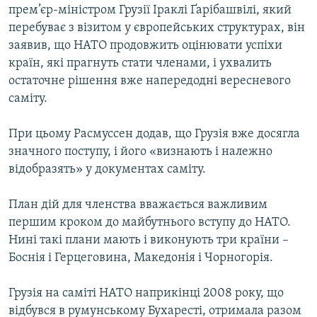
прем’єр-міністром Грузії Іраклі Ґарібашвілі, який
ВІДЕОУРОКИ «ELIFBE»
Русский
перебуває з візитом у європейських структурах, він
СВІДЧЕННЯ ОКУПАЦІЇ
заявив, що НАТО продовжить оцінювати успіхи
Qırımtatar
країн, які прагнуть стати членами, і ухвалить
УКРАЇНСЬКА ПРОБЛЕМА КРИМУ
остаточне рішення вже напередодні вересневого
ДОЛУЧАЙСЯ!
ІНФОГРАФІКА
саміту.
При цьому Расмуссен додав, що Грузія вже досягла
значного поступу, і його «визнають і належно
Усі сайти RFE/RL
відобразять» у документах саміту.
План дій для членства вважається важливим
першим кроком до майбутнього вступу до НАТО.
Нині такі плани мають і виконують три країни –
Боснія і Герцеговина, Македонія і Чорногорія.
Грузія на саміті НАТО наприкінці 2008 року, що
відбувся в румунському Бухаресті, отримала разом