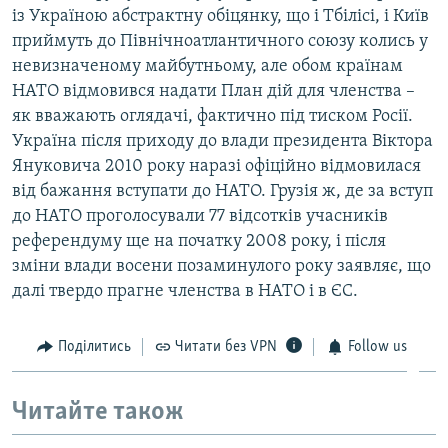
із Україною абстрактну обіцянку, що і Тбілісі, і Київ
приймуть до Північноатлантичного союзу колись у
невизначеному майбутньому, але обом країнам
НАТО відмовився надати План дій для членства –
як вважають оглядачі, фактично під тиском Росії.
Україна після приходу до влади президента Віктора
Януковича 2010 року наразі офіційно відмовилася
від бажання вступати до НАТО. Грузія ж, де за вступ
до НАТО проголосували 77 відсотків учасників
референдуму ще на початку 2008 року, і після
зміни влади восени позаминулого року заявляє, що
далі твердо прагне членства в НАТО і в ЄС.
Поділитись
Читати без VPN
Follow us
Читайте також