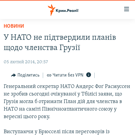
Доступність
посилання
Перейти
НОВИНИ
до
НОВИНИ
У НАТО не підтвердили планів
основного
ВОДА.КРИМ
матеріалу
щодо членства Грузії
ВІДЕО ТА ФОТО
Перейти
до
05 лютий 2014, 20:57
ПОЛІТИКА
основної
БЛОГИ
Поділитись
Читати без VPN
навігації
Перейти
ПОГЛЯД
Генеральний секретар НАТО Андерс Фоґ Расмуссен
до
не зробив сьогодні очікуваної у Тбілісі заяви, що
ІНТЕРВ'Ю
пошуку
Грузія могла б отримати План дій для членства в
ВСЕ ЗА ДЕНЬ
НАТО на саміті Північноатлантичного союзу у
вересні цього року.
СПЕЦПРОЕКТИ
ЯК ОБІЙТИ БЛОКУВАННЯ
ДЕПОРТАЦІЯ
Виступаючи у Брюсселі після переговорів із