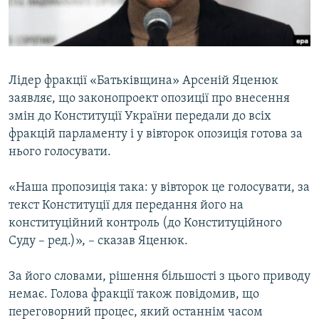
ВІДЕОУРОКИ «ELIFBE»
Русский
СВІДЧЕННЯ ОКУПАЦІЇ
Qırımtatar
УКРАЇНСЬКА ПРОБЛЕМА КРИМУ
Лідер фракції «Батьківщина» Арсеній Яценюк
ДОЛУЧАЙСЯ!
ІНФОГРАФІКА
заявляє, що законопроект опозиції про внесення
змін до Конституції України передали до всіх
фракцій парламенту і у вівторок опозиція готова за
нього голосувати.
Усі сайти RFE/RL
«Наша пропозиція така: у вівторок це голосувати, за
текст Конституції для передання його на
конституційний контроль (до Конституційного
Суду – ред.)», – сказав Яценюк.
За його словами, рішення більшості з цього приводу
немає. Голова фракції також повідомив, що
переговорний процес, який останнім часом