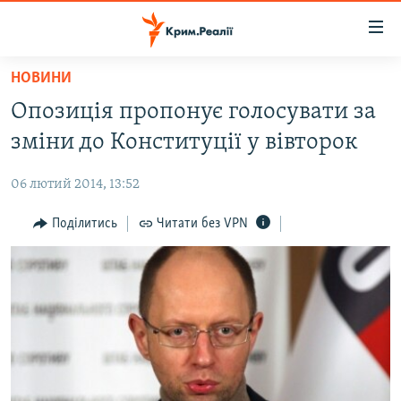
Доступність
посилання
Перейти
НОВИНИ
до
НОВИНИ
Опозиція пропонує голосувати за
основного
ВОДА.КРИМ
матеріалу
зміни до Конституції у вівторок
ВІДЕО ТА ФОТО
Перейти
до
06 лютий 2014, 13:52
ПОЛІТИКА
основної
БЛОГИ
Поділитись
Читати без VPN
навігації
Перейти
ПОГЛЯД
до
ІНТЕРВ'Ю
пошуку
ВСЕ ЗА ДЕНЬ
СПЕЦПРОЕКТИ
ЯК ОБІЙТИ БЛОКУВАННЯ
ДЕПОРТАЦІЯ