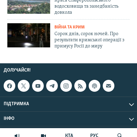
Краса Сімферопольського
водосховища та занедбаність
довкола
ВІЙНА ТА КРИМ
Сорок днів, сорок ночей. Про
результати кримської операції з
примусу Росії до миру
ДОЛУЧАЙСЯ!
ПІДТРИМКА
ІНФО
© Крим.Реалії, 2026 | Усі права застережено.
КТА
РУС