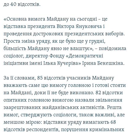
до 40 відсотків.
«Основна вимога Майдану на сьогодні – це
відставка президента Віктора Януковича і
проведення дострокових президентських виборів.
Проста зміна уряду, як це було ще у грудні,
більшість Майдану явно не влаштує», – повідомила
соціолог, директор Фонду «Демократичні
ініціативи імені Ілька Кучеріва» Ірина Бекешкіна.
За її словами, 85 відсотків учасників Майдану
вважають саме цю вимогу головною і готові стояти
на Майдані, доки її не буде виконано. 82 відсотки
опитаних головною вимогою назвали звільнення
заарештованих майданівських активістів. Решта
вимог, стверджують соціологи, також важливі, але
меншою мірою: відставки уряду вимагають 68
відсотків респондентів, порушення кримінальних