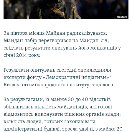
ВІДЕОУРОКИ «ELIFBE»
Русский
СВІДЧЕННЯ ОКУПАЦІЇ
Qırımtatar
УКРАЇНСЬКА ПРОБЛЕМА КРИМУ
За півтора місяця Майдан радикалізувався,
ДОЛУЧАЙСЯ!
ІНФОГРАФІКА
Майдан-табір перетворився на Майдан-січ,
свідчать результати опитувань його мешканців у
січні 2014 року.
Усі сайти RFE/RL
Результати опитувань сьогодні оприлюднили
експерти фонду «Демократичні ініціативи» і
Київського міжнародного інституту соціології.
За результатами, із майже 30 до 40 відсотків
збільшилась кількість майданівців, які готові
відмовитись виконувати рішення органів влади;
кількість людей, готових захоплювати
адміністративні будівлі, зросла удвічі, з майже 20