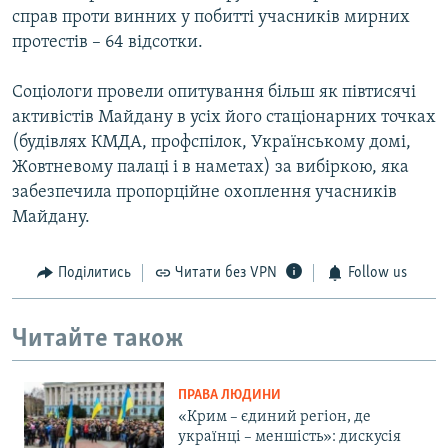
справ проти винних у побитті учасників мирних
протестів – 64 відсотки.
Соціологи провели опитування більш як півтисячі
активістів Майдану в усіх його стаціонарних точках
(будівлях КМДА, профспілок, Українському домі,
Жовтневому палаці і в наметах) за вибіркою, яка
забезпечила пропорційне охоплення учасників
Майдану.
Поділитись
Читати без VPN
Follow us
Читайте також
ПРАВА ЛЮДИНИ
«Крим – єдиний регіон, де
українці – меншість»: дискусія