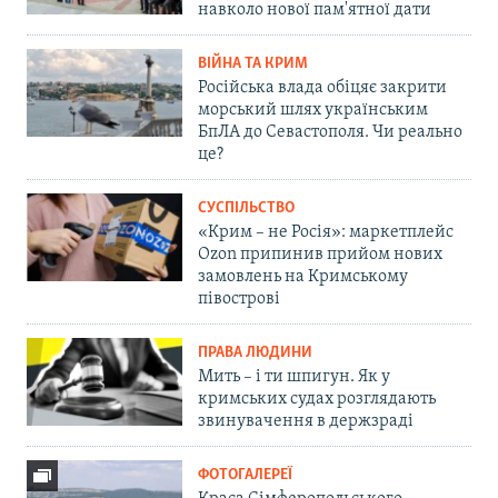
навколо нової пам'ятної дати
ВІЙНА ТА КРИМ
Російська влада обіцяє закрити
морський шлях українським
БпЛА до Севастополя. Чи реально
це?
СУСПІЛЬСТВО
«Крим – не Росія»: маркетплейс
Ozon припинив прийом нових
замовлень на Кримському
півострові
ПРАВА ЛЮДИНИ
Мить – і ти шпигун. Як у
кримських судах розглядають
звинувачення в держзраді
ФОТОГАЛЕРЕЇ