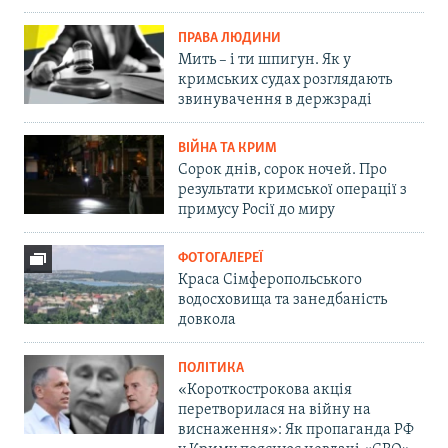
ПРАВА ЛЮДИНИ
Мить – і ти шпигун. Як у
кримських судах розглядають
звинувачення в держзраді
ВІЙНА ТА КРИМ
Сорок днів, сорок ночей. Про
результати кримської операції з
примусу Росії до миру
ФОТОГАЛЕРЕЇ
Краса Сімферопольського
водосховища та занедбаність
довкола
ПОЛІТИКА
«Короткострокова акція
перетворилася на війну на
виснаження»: Як пропаганда РФ