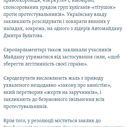
правоохоронців, «Беркута» і, ймовірно,
спонсорованих урядом груп хуліганів-«тітушок»
проти протестувальників». Українську владу
закликають розслідувати і покарати винних у
нападах, зокрема, на одного з лідерів Автомайдану
Дмитра Булатова.
Європарламентарі також закликали учасників
Майдану утриматися від застосування сили, «щоб
зберегти легітимність своєї справи».
Євродепутати висловлюють жаль з приводу
ухваленого нещодавно «закону про амністію»,
який перетворив «жертв на заручників», і
закликають до безумовного звільнення всіх
протестувальників.
Крім того, у резолюції міститься заклик до