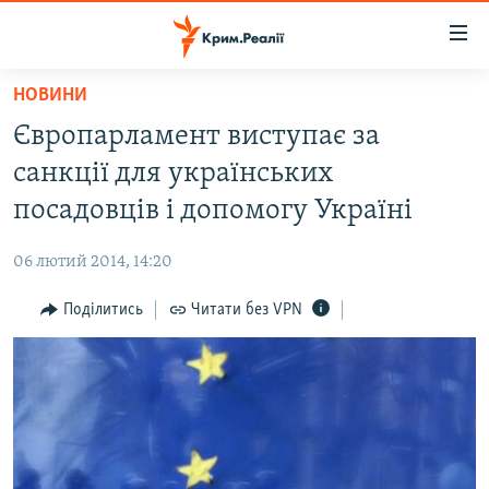
Доступність
посилання
Перейти
НОВИНИ
до
НОВИНИ
Європарламент виступає за
основного
ВОДА.КРИМ
матеріалу
санкції для українських
ВІДЕО ТА ФОТО
Перейти
посадовців і допомогу Україні
до
ПОЛІТИКА
основної
06 лютий 2014, 14:20
БЛОГИ
навігації
Перейти
Поділитись
Читати без VPN
ПОГЛЯД
до
ІНТЕРВ'Ю
пошуку
ВСЕ ЗА ДЕНЬ
СПЕЦПРОЕКТИ
ЯК ОБІЙТИ БЛОКУВАННЯ
ДЕПОРТАЦІЯ