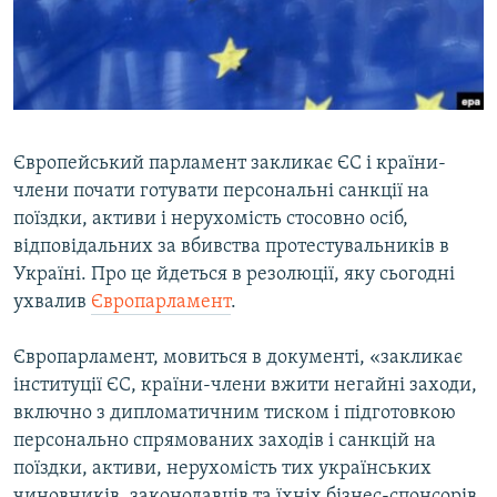
ВІДЕОУРОКИ «ELIFBE»
Русский
СВІДЧЕННЯ ОКУПАЦІЇ
Qırımtatar
УКРАЇНСЬКА ПРОБЛЕМА КРИМУ
ДОЛУЧАЙСЯ!
ІНФОГРАФІКА
Європейський парламент закликає ЄС і країни-
члени почати готувати персональні санкції на
поїздки, активи і нерухомість стосовно осіб,
Усі сайти RFE/RL
відповідальних за вбивства протестувальників в
Україні. Про це йдеться в резолюції, яку сьогодні
ухвалив
Європарламент
.
Європарламент, мовиться в документі, «закликає
інституції ЄС, країни-члени вжити негайні заходи,
включно з дипломатичним тиском і підготовкою
персонально спрямованих заходів і санкцій на
поїздки, активи, нерухомість тих українських
чиновників, законодавців та їхніх бізнес-спонсорів