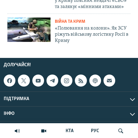
у Криму пояснює невдачі «СВО»
та залякує «мінними атаками»
ВІЙНА ТА КРИМ
«Полювання на колони». Як ЗСУ
ріжуть військову логістику Росії в
Криму
ДОЛУЧАЙСЯ!
ПІДТРИМКА
ІНФО
© Крим.Реалії, 2026 | Усі права застережено.
КТА
РУС