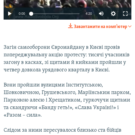
ВІДЕОУРОКИ «ELIFBE»
Русский
0:00
4:20
СВІДЧЕННЯ ОКУПАЦІЇ
Qırımtatar
Завантажити на комп'ютер
УКРАЇНСЬКА ПРОБЛЕМА КРИМУ
ДОЛУЧАЙСЯ!
ІНФОГРАФІКА
Загін самооборони Євромайдану в Києві провів
попереджувальну акцію протесту: тисячі учасників
загону в касках, зі щитами й кийками пройшли у
Усі сайти RFE/RL
четвер довкола урядового кварталу в Києві.
Вони пройшли вулицями Інститутською,
Шовковичною, Грушевського, Маріїнським парком,
Парковою алеєю і Хрещатиком, гуркочучи щитами
та скандуючи «Банду геть!», «Слава Україні!» і
«Разом – сила».
Слідом за ними пересувалося близько ста бійців