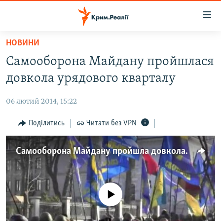
Доступність
посилання
Перейти
НОВИНИ
до
НОВИНИ
Самооборона Майдану пройшлася
основного
ВОДА.КРИМ
матеріалу
довкола урядового кварталу
ВІДЕО ТА ФОТО
Перейти
до
06 лютий 2014, 15:22
ПОЛІТИКА
основної
БЛОГИ
Поділитись
Читати без VPN
навігації
Перейти
ПОГЛЯД
до
Самооборона Майдану пройшла довкола уряду й парламенту
ІНТЕРВ'Ю
пошуку
ВСЕ ЗА ДЕНЬ
СПЕЦПРОЕКТИ
No media source currently available
ЯК ОБІЙТИ БЛОКУВАННЯ
ДЕПОРТАЦІЯ