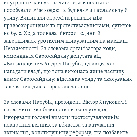
внутрішніх військ, намагаючись постійно
перебувати між ходою та будівлями парламенту й
уряду. Виникали окремі перепалки між
правоохоронцями та протестувальниками, сутичок
не було. Хода тривала півтори години й
завершилася урочистим шикуванням на майдані
Незалежності. За словами організатора ходи,
коменданта Євромайдану депутата від
«Батьківщини» Андрія Парубія, ця акція має
нагадати владі, що вона виконала лише частину
вимог Євромайдану: відставка уряду та скасування
так званих диктаторських законів.
За словами Парубія, президент Віктор Янукович і
парламентська більшість не зможуть далі
ігнорувати головні вимоги протестувальників:
покарання винних за вбивства та катування
активістів, конституційну реформу, яка позбавить