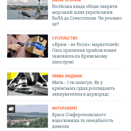
ВІЙНА ТА КРИМ
Російська влада обіцяє закрити
морський шлях українським
БпЛА до Севастополя. Чи реально
це?
СУСПІЛЬСТВО
«Крим – не Росія»: маркетплейс
Ozon припинив прийом нових
замовлень на Кримському
півострові
ПРАВА ЛЮДИНИ
Мить – і ти шпигун. Як у
кримських судах розглядають
звинувачення в держзраді
ФОТОГАЛЕРЕЇ
Краса Сімферопольського
водосховища та занедбаність
довкола