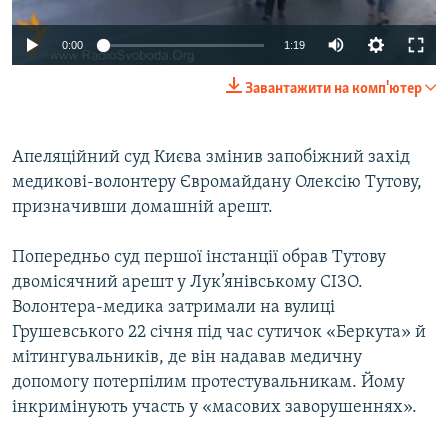
ВІДЕОУРОКИ «ELIFBE»
Русский
0:00
1:19
СВІДЧЕННЯ ОКУПАЦІЇ
Qırımtatar
Завантажити на комп'ютер
УКРАЇНСЬКА ПРОБЛЕМА КРИМУ
ДОЛУЧАЙСЯ!
ІНФОГРАФІКА
Апеляційний суд Києва змінив запобіжний захід
медикові-волонтеру Євромайдану Олексію Тутову,
призначивши домашній арешт.
Усі сайти RFE/RL
Попередньо суд першої інстанції обрав Тутову
двомісячний арешт у Лук’янівському СІЗО.
Волонтера-медика затримали на вулиці
Грушевського 22 січня під час сутичок «Беркута» й
мітингувальників, де він надавав медичну
допомогу потерпілим протестувальникам. Йому
інкримінують участь у «масових заворушеннях».