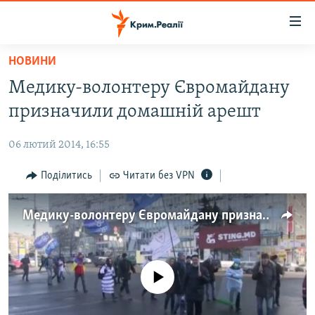
Доступність
посилання
Перейти
НОВИНИ
до
НОВИНИ
Медику-волонтеру Євромайдану
основного
ВОДА.КРИМ
матеріалу
призначили домашній арешт
ВІДЕО ТА ФОТО
Перейти
до
06 лютий 2014, 16:55
ПОЛІТИКА
основної
БЛОГИ
Поділитись
Читати без VPN
навігації
Перейти
ПОГЛЯД
до
Медику-волонтеру Євромайдану призначили домашній арешт
ІНТЕРВ'Ю
пошуку
ВСЕ ЗА ДЕНЬ
СПЕЦПРОЕКТИ
No media source currently available
ЯК ОБІЙТИ БЛОКУВАННЯ
ДЕПОРТАЦІЯ