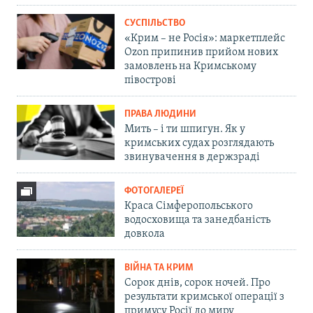
СУСПІЛЬСТВО
«Крим – не Росія»: маркетплейс
Ozon припинив прийом нових
замовлень на Кримському
півострові
ПРАВА ЛЮДИНИ
Мить – і ти шпигун. Як у
кримських судах розглядають
звинувачення в держзраді
ФОТОГАЛЕРЕЇ
Краса Сімферопольського
водосховища та занедбаність
довкола
ВІЙНА ТА КРИМ
Сорок днів, сорок ночей. Про
результати кримської операції з
примусу Росії до миру