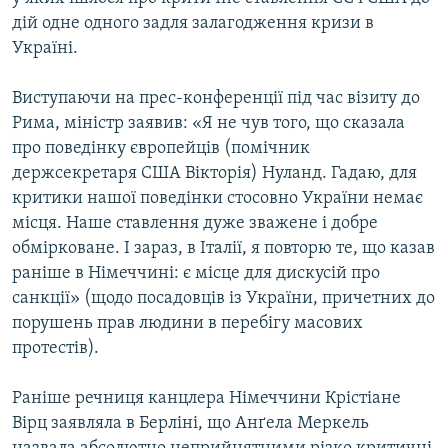
ВІДЕОУРОКИ «ELIFBE»
дій одне одного задля залагодження кризи в
Русский
Україні.
СВІДЧЕННЯ ОКУПАЦІЇ
Qırımtatar
УКРАЇНСЬКА ПРОБЛЕМА КРИМУ
Виступаючи на прес-конференції під час візиту до
Рима, міністр заявив: «Я не чув того, що сказала
ДОЛУЧАЙСЯ!
ІНФОГРАФІКА
про поведінку європейців (помічник
держсекретаря США Вікторія) Нуланд. Гадаю, для
критики нашої поведінки стосовно України немає
Усі сайти RFE/RL
місця. Наше ставлення дуже зважене і добре
обмірковане. І зараз, в Італії, я повторю те, що казав
раніше в Німеччині: є місце для дискусій про
санкції» (щодо посадовців із України, причетних до
порушень прав людини в перебігу масових
протестів).
Раніше речниця канцлера Німеччини Крістіане
Вірц заявляла в Берліні, що Анґела Меркель