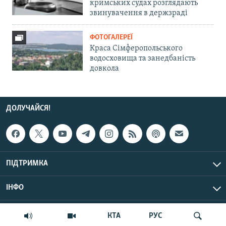
кримських судах розглядають
звинувачення в держзраді
ФОТОГАЛЕРЕЇ
Краса Сімферопольського
водосховища та занедбаність
довкола
ДОЛУЧАЙСЯ!
ПІДТРИМКА
ІНФО
© Крим.Реалії, 2026 | Усі права застережено.
КТА
РУС