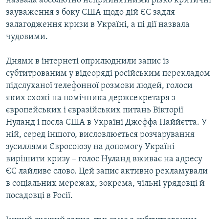
назвала абсолютно неприйнятними різко критичні
зауваження з боку США щодо дій ЄС задля
залагодження кризи в Україні, а ці дії назвала
чудовими.
Днями в інтернеті оприлюднили запис із
субтитрованим у відеоряді російським перекладом
підслуханої телефонної розмови людей, голоси
яких схожі на помічника держсекретаря з
європейських і євразійських питань Вікторії
Нуланд і посла США в Україні Джеффа Паййєтта. У
ній, серед іншого, висловлюється розчарування
зусиллями Євросоюзу на допомогу Україні
вирішити кризу – голос Нуланд вживає на адресу
ЄС лайливе слово. Цей запис активно рекламували
в соціальних мережах, зокрема, чільні урядовці й
посадовці в Росії.