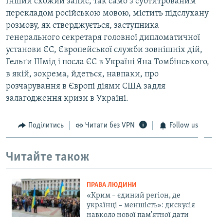
Інший схожий запис, так само з субтитрованим
перекладом російською мовою, містить підслухану
розмову, як стверджується, заступника
генерального секретаря головної дипломатичної
установи ЄС, Європейської служби зовнішніх дій,
Гельґи Шмід і посла ЄС в Україні Яна Томбінського,
в якій, зокрема, йдеться, навпаки, про
розчарування в Європі діями США задля
залагодження кризи в Україні.
Поділитись
Читати без VPN
Follow us
Читайте також
ПРАВА ЛЮДИНИ
«Крим – єдиний регіон, де
українці – меншість»: дискусія
навколо нової пам'ятної дати