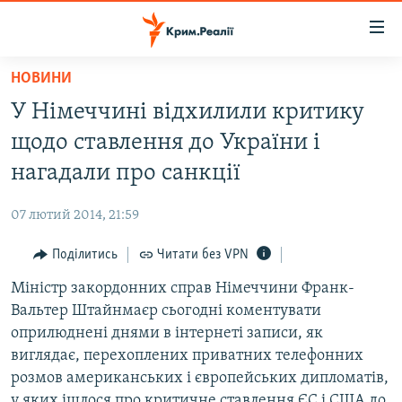
Доступність
посилання
Перейти
НОВИНИ
до
НОВИНИ
У Німеччині відхилили критику
основного
ВОДА.КРИМ
матеріалу
щодо ставлення до України і
ВІДЕО ТА ФОТО
Перейти
нагадали про санкції
до
ПОЛІТИКА
основної
07 лютий 2014, 21:59
БЛОГИ
навігації
Перейти
Поділитись
Читати без VPN
ПОГЛЯД
до
Міністр закордонних справ Німеччини Франк-
ІНТЕРВ'Ю
пошуку
Вальтер Штайнмаєр сьогодні коментувати
ВСЕ ЗА ДЕНЬ
оприлюднені днями в інтернеті записи, як
СПЕЦПРОЕКТИ
виглядає, перехоплених приватних телефонних
розмов американських і європейських дипломатів,
ЯК ОБІЙТИ БЛОКУВАННЯ
ДЕПОРТАЦІЯ
у яких ішлося про критичне ставлення ЄС і США до