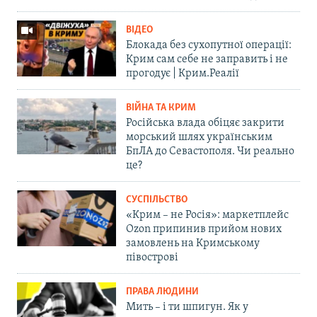
ВІДЕО
Блокада без сухопутної операції:
Крим сам себе не заправить і не
прогодує | Крим.Реалії
ВІЙНА ТА КРИМ
Російська влада обіцяє закрити
морський шлях українським
БпЛА до Севастополя. Чи реально
це?
СУСПІЛЬСТВО
«Крим – не Росія»: маркетплейс
Ozon припинив прийом нових
замовлень на Кримському
півострові
ПРАВА ЛЮДИНИ
Мить – і ти шпигун. Як у