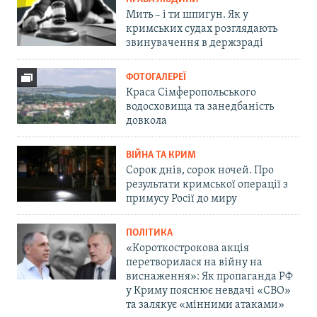
Мить – і ти шпигун. Як у
кримських судах розглядають
звинувачення в держзраді
ФОТОГАЛЕРЕЇ
Краса Сімферопольського
водосховища та занедбаність
довкола
ВІЙНА ТА КРИМ
Сорок днів, сорок ночей. Про
результати кримської операції з
примусу Росії до миру
ПОЛІТИКА
«Короткострокова акція
перетворилася на війну на
виснаження»: Як пропаганда РФ
у Криму пояснює невдачі «СВО»
та залякує «мінними атаками»