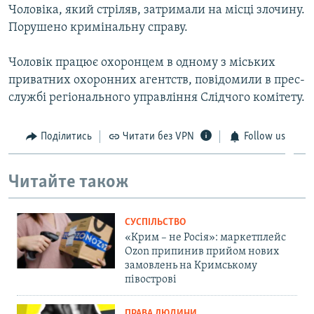
Чоловіка, який стріляв, затримали на місці злочину.
ВІДЕОУРОКИ «ELIFBE»
Русский
Порушено кримінальну справу.
СВІДЧЕННЯ ОКУПАЦІЇ
Qırımtatar
Чоловік працює охоронцем в одному з міських
УКРАЇНСЬКА ПРОБЛЕМА КРИМУ
приватних охоронних агентств, повідомили в прес-
ДОЛУЧАЙСЯ!
ІНФОГРАФІКА
службі регіонального управління Слідчого комітету.
Поділитись
Читати без VPN
Follow us
Усі сайти RFE/RL
Читайте також
СУСПІЛЬСТВО
«Крим – не Росія»: маркетплейс
Ozon припинив прийом нових
замовлень на Кримському
півострові
ПРАВА ЛЮДИНИ