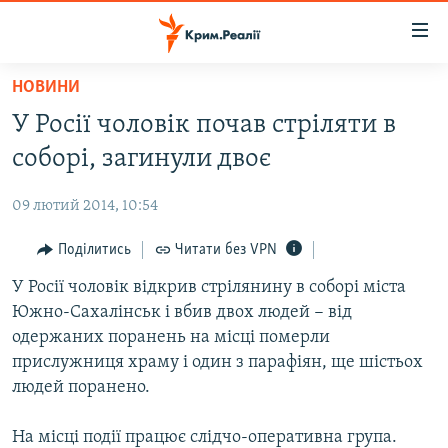
Доступність
посилання
Перейти
НОВИНИ
до
НОВИНИ
У Росії чоловік почав стріляти в
основного
ВОДА.КРИМ
матеріалу
соборі, загинули двоє
ВІДЕО ТА ФОТО
Перейти
до
09 лютий 2014, 10:54
ПОЛІТИКА
основної
БЛОГИ
Поділитись
Читати без VPN
навігації
Перейти
ПОГЛЯД
У Росії чоловік відкрив стрілянину в соборі міста
до
Южно-Сахалінськ і вбив двох людей − від
ІНТЕРВ'Ю
пошуку
одержаних поранень на місці померли
ВСЕ ЗА ДЕНЬ
прислужниця храму і один з парафіян, ще шістьох
людей поранено.
СПЕЦПРОЕКТИ
ЯК ОБІЙТИ БЛОКУВАННЯ
ДЕПОРТАЦІЯ
На місці події працює слідчо-оперативна група.