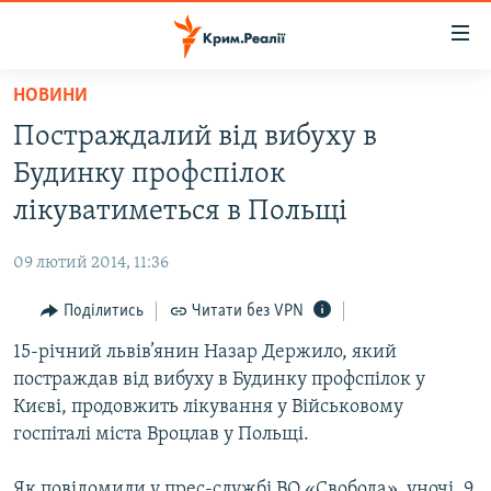
Доступність
посилання
Перейти
НОВИНИ
до
НОВИНИ
Постраждалий від вибуху в
основного
ВОДА.КРИМ
матеріалу
Будинку профспілок
ВІДЕО ТА ФОТО
Перейти
лікуватиметься в Польщі
до
ПОЛІТИКА
основної
09 лютий 2014, 11:36
БЛОГИ
навігації
Перейти
Поділитись
Читати без VPN
ПОГЛЯД
до
15-річний львів’янин Назар Держило, який
ІНТЕРВ'Ю
пошуку
постраждав від вибуху в Будинку профспілок у
ВСЕ ЗА ДЕНЬ
Києві, продовжить лікування у Військовому
СПЕЦПРОЕКТИ
госпіталі міста Вроцлав у Польщі.
ЯК ОБІЙТИ БЛОКУВАННЯ
ДЕПОРТАЦІЯ
Як повідомили у прес-службі ВО «Свобода», уночі, 9