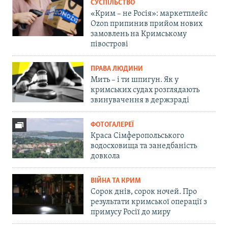
СУСПІЛЬСТВО
«Крим – не Росія»: маркетплейс
Ozon припинив прийом нових
замовлень на Кримському
півострові
ПРАВА ЛЮДИНИ
Мить – і ти шпигун. Як у
кримських судах розглядають
звинувачення в держзраді
ФОТОГАЛЕРЕЇ
Краса Сімферопольського
водосховища та занедбаність
довкола
ВІЙНА ТА КРИМ
Сорок днів, сорок ночей. Про
результати кримської операції з
примусу Росії до миру