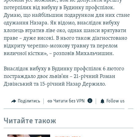
зробили усе можливе, аби не допустити арешту
потерпілих від вибуху в Будинку профспілок.
Думаю, що найбільшим подарунком для них стане
одужання Назара. Як відомо, внаслідок вибуху
хлопець втратив ліве око, однак шанси врятувати
праве – дуже високі. В нього також діагностовано
відкриту черепно-мозкову травму та перелом
виличної кістки», – розповів Михальчишин.
Внаслідок вибуху в Будинку профспілок 6 лютого
постраждало двоє львів’ян – 21-річний Роман
Дзвінський та 15-річний Назар Держило.
Поділитись
Читати без VPN
Follow us
Читайте також