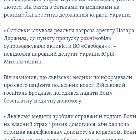
ВІДЕОУРОКИ «ELIFBE»
лютого, він разом з батьками та медиками на
Русский
реанімобілі перетнув державний кордон України.
СВІДЧЕННЯ ОКУПАЦІЇ
Qırımtatar
УКРАЇНСЬКА ПРОБЛЕМА КРИМУ
«Оскільки існувала реальна загроза арешту Назара
Держила, до пункту пропуску реанімобіль
ДОЛУЧАЙСЯ!
ІНФОГРАФІКА
супроводжували активісти ВО «Свобода»», −
повідомив народний депутат України Юрій
Михальчишин.
Усі сайти RFE/RL
Він зазначив, що львівські медики поінформували
про свого пацієнта польських колег. Військовий
госпіталь Вроцлава погодився надати йому
безоплатну медичну допомогу.
«Львівські медики зробили справжній подвиг. Вони
на власний страх і ризик домоглися, аби хлопець
отримав кваліфіковану допомогу за кордоном. Вони