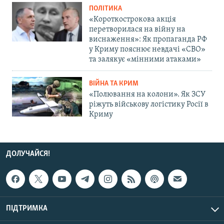
ПОЛІТИКА
«Короткострокова акція
перетворилася на війну на
виснаження»: Як пропаганда РФ
у Криму пояснює невдачі «СВО»
та залякує «мінними атаками»
ВІЙНА ТА КРИМ
«Полювання на колони». Як ЗСУ
ріжуть військову логістику Росії в
Криму
ДОЛУЧАЙСЯ!
ПІДТРИМКА