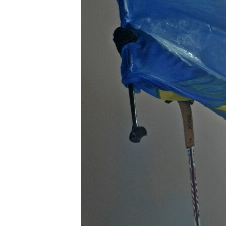
ВІДЕОУРОКИ «ELIFBE»
СВІДЧЕННЯ ОКУПАЦІЇ
УКРАЇНСЬКА ПРОБЛЕМА КРИМУ
ІНФОГРАФІКА