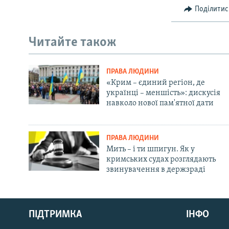
Поділитис
Читайте також
ПРАВА ЛЮДИНИ
«Крим – єдиний регіон, де
українці – меншість»: дискусія
навколо нової пам'ятної дати
ПРАВА ЛЮДИНИ
Мить – і ти шпигун. Як у
кримських судах розглядають
звинувачення в держзраді
Русский
ПІДТРИМКА
ІНФО
Qırımtatar