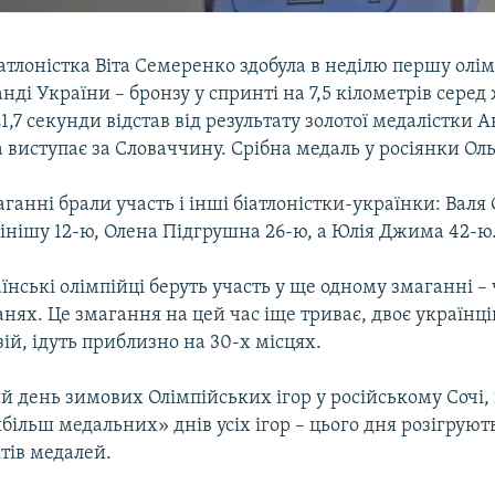
атлоністка Віта Семеренко здобула в неділю першу олі
нді України – бронзу у спринті на 7,5 кілометрів серед 
1,7 секунди відстав від результату золотої медалістки А
а виступає за Словаччину. Срібна медаль у росіянки Оль
ганні брали участь і інші біатлоністки-українки: Вал
інішу 12-ю, Олена Підгрушна 26-ю, а Юлія Джима 42-ю
їнські олімпійці беруть участь у ще одному змаганні – 
нях. Це змагання на цей час іще триває, двоє українців
й, ідуть приблизно на 30-х місцях.
й день зимових Олімпійських ігор у російському Сочі
більш медальних» днів усіх ігор – цього дня розігруют
тів медалей.