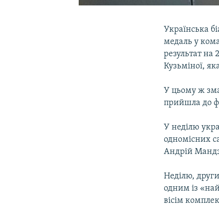
Українська бі
медаль у кома
результат на 2
Кузьміної, як
У цьому ж зма
прийшла до ф
У неділю укра
одномісних са
Андрій Мандзі
Неділю, други
одним із «най
вісім комплек