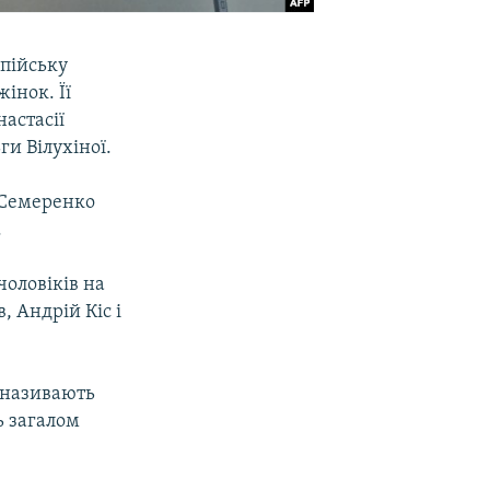
мпійську
жінок. Її
настасії
ги Вілухіної.
я Семеренко
.
чоловіків на
, Андрій Кіс і
, називають
ь загалом