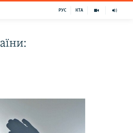
РУС
КТА
аїни: