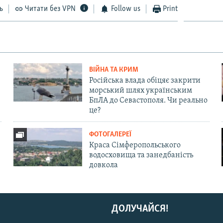
ь
Читати без VPN
Follow us
Print
ВІЙНА ТА КРИМ
Російська влада обіцяє закрити
морський шлях українським
БпЛА до Севастополя. Чи реально
це?
ФОТОГАЛЕРЕЇ
Краса Сімферопольського
водосховища та занедбаність
довкола
ДОЛУЧАЙСЯ!