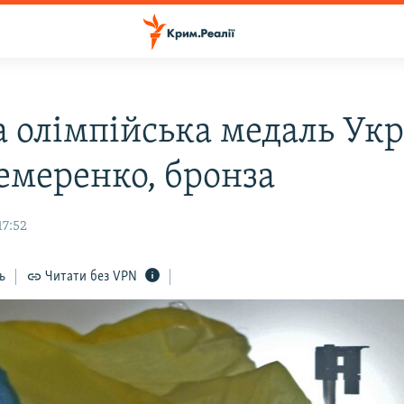
 олімпійська медаль Укр
Семеренко, бронза
17:52
ь
Читати без VPN