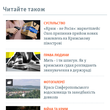
Читайте також
СУСПІЛЬСТВО
«Крим – не Росія»: маркетплейс
Ozon припинив прийом нових
замовлень на Кримському
півострові
ПРАВА ЛЮДИНИ
Мить – і ти шпигун. Як у
кримських судах розглядають
звинувачення в держзраді
ФОТОГАЛЕРЕЇ
Краса Сімферопольського
водосховища та занедбаність
довкола
ВІЙНА ТА КРИМ