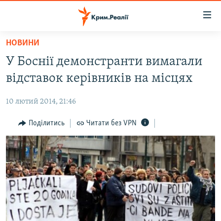
Доступність
посилання
Перейти
НОВИНИ
до
НОВИНИ
У Боснії демонстранти вимагали
основного
ВОДА.КРИМ
матеріалу
відставок керівників на місцях
ВІДЕО ТА ФОТО
Перейти
до
10 лютий 2014, 21:46
ПОЛІТИКА
основної
БЛОГИ
Поділитись
Читати без VPN
навігації
Перейти
ПОГЛЯД
до
ІНТЕРВ'Ю
пошуку
ВСЕ ЗА ДЕНЬ
СПЕЦПРОЕКТИ
ЯК ОБІЙТИ БЛОКУВАННЯ
ДЕПОРТАЦІЯ