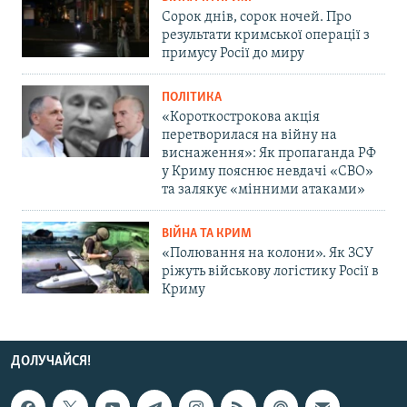
Сорок днів, сорок ночей. Про
результати кримської операції з
примусу Росії до миру
ПОЛІТИКА
«Короткострокова акція
перетворилася на війну на
виснаження»: Як пропаганда РФ
у Криму пояснює невдачі «СВО»
та залякує «мінними атаками»
ВІЙНА ТА КРИМ
«Полювання на колони». Як ЗСУ
ріжуть військову логістику Росії в
Криму
ДОЛУЧАЙСЯ!