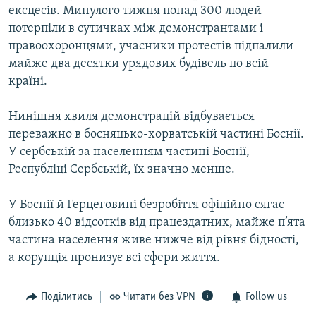
ексцесів. Минулого тижня понад 300 людей
потерпіли в сутичках між демонстрантами і
правоохоронцями, учасники протестів підпалили
майже два десятки урядових будівель по всій
країні.
Нинішня хвиля демонстрацій відбувається
переважно в босняцько-хорватській частині Боснії.
У сербській за населенням частині Боснії,
Республіці Сербській, їх значно менше.
У Боснії й Герцеговині безробіття офіційно сягає
близько 40 відсотків від працездатних, майже п’ята
частина населення живе нижче від рівня бідності,
а корупція пронизує всі сфери життя.
Поділитись
Читати без VPN
Follow us