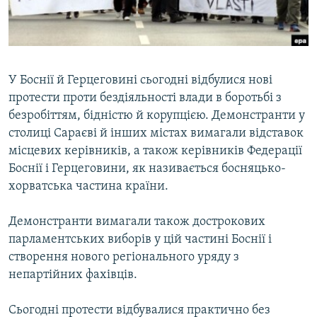
ВІДЕОУРОКИ «ELIFBE»
Русский
СВІДЧЕННЯ ОКУПАЦІЇ
Qırımtatar
УКРАЇНСЬКА ПРОБЛЕМА КРИМУ
У Боснії й Герцеговині сьогодні відбулися нові
ДОЛУЧАЙСЯ!
ІНФОГРАФІКА
протести проти бездіяльності влади в боротьбі з
безробіттям, бідністю й корупцією. Демонстранти у
столиці Сараєві й інших містах вимагали відставок
місцевих керівників, а також керівників Федерації
Усі сайти RFE/RL
Боснії і Герцеговини, як називається босняцько-
хорватська частина країни.
Демонстранти вимагали також дострокових
парламентських виборів у цій частині Боснії і
створення нового регіонального уряду з
непартійних фахівців.
Сьогодні протести відбувалися практично без