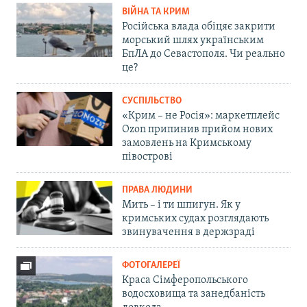
ВІЙНА ТА КРИМ
Російська влада обіцяє закрити
морський шлях українським
БпЛА до Севастополя. Чи реально
це?
СУСПІЛЬСТВО
«Крим – не Росія»: маркетплейс
Ozon припинив прийом нових
замовлень на Кримському
півострові
ПРАВА ЛЮДИНИ
Мить – і ти шпигун. Як у
кримських судах розглядають
звинувачення в держзраді
ФОТОГАЛЕРЕЇ
Краса Сімферопольського
водосховища та занедбаність