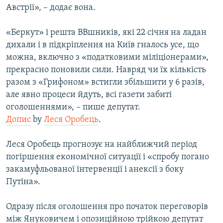
Австрії», – додає вона.
«Беркут» і решта ВВшників, які 22 січня на ладан
дихали і в підкріплення на Київ гналось усе, що
можна, включно з «податковими міліціонерами»,
прекрасно поновили сили. Навряд чи їх кількість
разом з «Грифоном» встигли збільшити у 6 разів,
але явно процеси йдуть, всі газети забиті
оголошеннями», – пише депутат.
Допис
by
Леся Оробець
.
Леся Оробець прогнозує на найближчий період
погіршення економічної ситуації і «спробу погано
закамуфльованої інтервенції і анексії з боку
Путіна».
Одразу після оголошення про початок переговорів
між Януковичем і опозиційною трійкою депутат