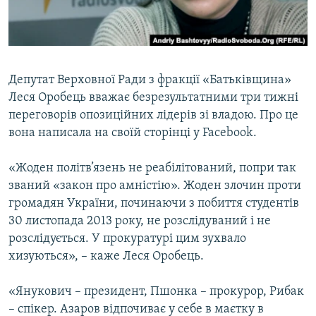
ВІДЕОУРОКИ «ELIFBE»
Русский
СВІДЧЕННЯ ОКУПАЦІЇ
Qırımtatar
УКРАЇНСЬКА ПРОБЛЕМА КРИМУ
Депутат Верховної Ради з фракції «Батьківщина»
ДОЛУЧАЙСЯ!
ІНФОГРАФІКА
Леся Оробець вважає безрезультатними три тижні
переговорів опозиційних лідерів зі владою. Про це
вона написала на своїй сторінці у Facebook.
Усі сайти RFE/RL
«Жоден політв’язень не реабілітований, попри так
званий «закон про амністію». Жоден злочин проти
громадян України, починаючи з побиття студентів
30 листопада 2013 року, не розслідуваний і не
розслідується. У прокуратурі цим зухвало
хизуються», – каже Леся Оробець.
«Янукович – президент, Пшонка – прокурор, Рибак
– спікер. Азаров відпочиває у себе в маєтку в