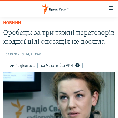
Доступність
посилання
Перейти
НОВИНИ
до
НОВИНИ
Оробець: за три тижні переговорів
основного
ВОДА.КРИМ
матеріалу
жодної цілі опозиція не досягла
ВІДЕО ТА ФОТО
Перейти
до
12 лютий 2014, 09:48
ПОЛІТИКА
основної
БЛОГИ
Поділитись
Читати без VPN
навігації
Перейти
ПОГЛЯД
до
ІНТЕРВ'Ю
пошуку
ВСЕ ЗА ДЕНЬ
СПЕЦПРОЕКТИ
ЯК ОБІЙТИ БЛОКУВАННЯ
ДЕПОРТАЦІЯ