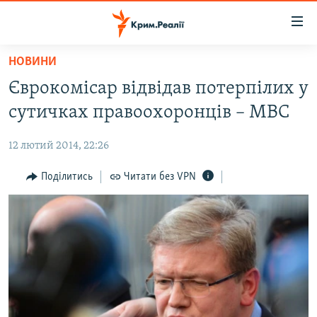
Доступність
посилання
Перейти
НОВИНИ
до
НОВИНИ
Єврокомісар відвідав потерпілих у
основного
ВОДА.КРИМ
матеріалу
сутичках правоохоронців – МВС
ВІДЕО ТА ФОТО
Перейти
до
12 лютий 2014, 22:26
ПОЛІТИКА
основної
БЛОГИ
Поділитись
Читати без VPN
навігації
Перейти
ПОГЛЯД
до
ІНТЕРВ'Ю
пошуку
ВСЕ ЗА ДЕНЬ
СПЕЦПРОЕКТИ
ЯК ОБІЙТИ БЛОКУВАННЯ
ДЕПОРТАЦІЯ