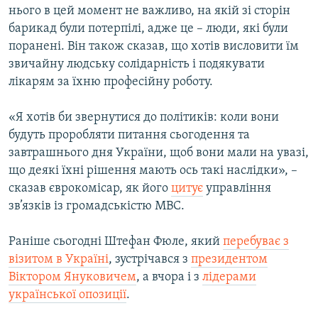
нього в цей момент не важливо, на якій зі сторін
барикад були потерпілі, адже це – люди, які були
поранені. Він також сказав, що хотів висловити їм
звичайну людську солідарність і подякувати
лікарям за їхню професійну роботу.
«Я хотів би звернутися до політиків: коли вони
будуть проробляти питання сьогодення та
завтрашнього дня України, щоб вони мали на увазі,
що деякі їхні рішення мають ось такі наслідки», –
сказав єврокомісар, як його
цитує
управління
зв’язків із громадськістю МВС.
Раніше сьогодні Штефан Фюле, який
перебуває з
візитом в Україні
, зустрічався з
президентом
Віктором Януковичем
, а вчора і з
лідерами
української опозиції
.