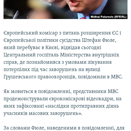
ВІДЕОУРОКИ «ELIFBE»
Русский
СВІДЧЕННЯ ОКУПАЦІЇ
Qırımtatar
УКРАЇНСЬКА ПРОБЛЕМА КРИМУ
Європейський комісар з питань розширення ЄС і
ДОЛУЧАЙСЯ!
ІНФОГРАФІКА
Європейської політики сусідства Штефан Фюле,
який перебуває в Києві, відвідав сьогодні
Центральний госпіталь Міністерства внутрішніх
справ, де познайомився з умовами лікування
Усі сайти RFE/RL
потерпілих під час заворушень на вулиці
Грушевського правоохоронців, повідомили в МВС.
Як мовиться в повідомленні, представники МВС
продемонстрували єврокомісарові відеокадри, на
яких зафіксовані «наслідки протиправних діянь
учасників масових заворушень».
За словами Фюле, наведеними в повідомленні, для