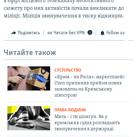
в ефірі місцевого телеканалу необ’єктивного
сюжету про них активістів почали викликати до
міліції. Міліція звинувачення в тиску відкинула.
Поділитись
Читати без VPN
Follow us
Читайте також
СУСПІЛЬСТВО
«Крим – не Росія»: маркетплейс
Ozon припинив прийом нових
замовлень на Кримському
півострові
ПРАВА ЛЮДИНИ
Мить – і ти шпигун. Як у
кримських судах розглядають
звинувачення в держзраді