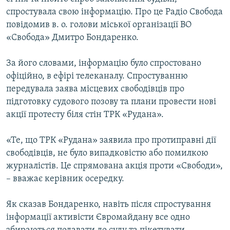
ВІДЕОУРОКИ «ELIFBE»
спростувала свою інформацію. Про це Радіо Свобода
Русский
повідомив в. о. голови міської організації ВО
СВІДЧЕННЯ ОКУПАЦІЇ
Qırımtatar
«Свобода» Дмитро Бондаренко.
УКРАЇНСЬКА ПРОБЛЕМА КРИМУ
За його словами, інформацію було спростовано
ДОЛУЧАЙСЯ!
ІНФОГРАФІКА
офіційно, в ефірі телеканалу. Спростуванню
передувала заява місцевих свободівців про
підготовку судового позову та плани провести нові
Усі сайти RFE/RL
акції протесту біля стін ТРК «Рудана».
«Те, що ТРК «Рудана» заявила про протиправні дії
свободівців, не було випадковістю або помилкою
журналістів. Це спрямована акція проти «Свободи»,
– вважає керівник осередку.
Як сказав Бондаренко, навіть після спростування
інформації активісти Євромайдану все одно