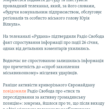
збираються подавати до суду та пікетувати
провладний телеканал, який, за його словами,
«будучи комунальним підприємством, обслуговує
регіоналів та особисто міського голову Юрія
Вілкула».
На телеканалі «Рудана» підтвердили Радіо Свобода
факт спростування інформації про події 26 січня,
однак від детальних коментарів ухилились.
Водночас не спростованою залишилась інформація
про причетність до «спроб захоплення
міськвиконкому» місцевих ударівців.
Раніше активісти криворізького Євромайдану
повідомили
Радіо Свобода про «тиск та
переслідування за активну громадянську
позицію»: зокрема, йшлося про те, що після виходу