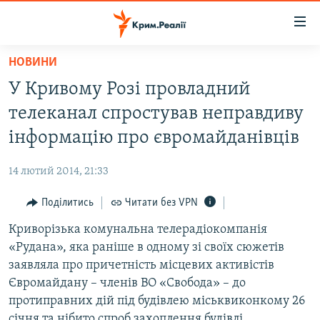
Доступність
посилання
Перейти
НОВИНИ
до
НОВИНИ
У Кривому Розі провладний
основного
ВОДА.КРИМ
матеріалу
телеканал спростував неправдиву
ВІДЕО ТА ФОТО
Перейти
інформацію про євромайданівців
до
ПОЛІТИКА
основної
14 лютий 2014, 21:33
БЛОГИ
навігації
Перейти
Поділитись
Читати без VPN
ПОГЛЯД
до
Криворізька комунальна телерадіокомпанія
ІНТЕРВ'Ю
пошуку
«Рудана», яка раніше в одному зі своїх сюжетів
ВСЕ ЗА ДЕНЬ
заявляла про причетність місцевих активістів
СПЕЦПРОЕКТИ
Євромайдану – членів ВО «Свобода» – до
протиправних дій під будівлею міськвиконкому 26
ЯК ОБІЙТИ БЛОКУВАННЯ
ДЕПОРТАЦІЯ
січня та нібито спроб захоплення будівлі,