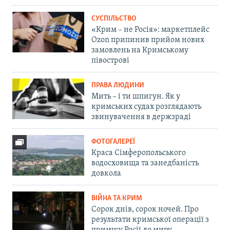
СУСПІЛЬСТВО
«Крим – не Росія»: маркетплейс
Ozon припинив прийом нових
замовлень на Кримському
півострові
ПРАВА ЛЮДИНИ
Мить – і ти шпигун. Як у
кримських судах розглядають
звинувачення в держзраді
ФОТОГАЛЕРЕЇ
Краса Сімферопольського
водосховища та занедбаність
довкола
ВІЙНА ТА КРИМ
Сорок днів, сорок ночей. Про
результати кримської операції з