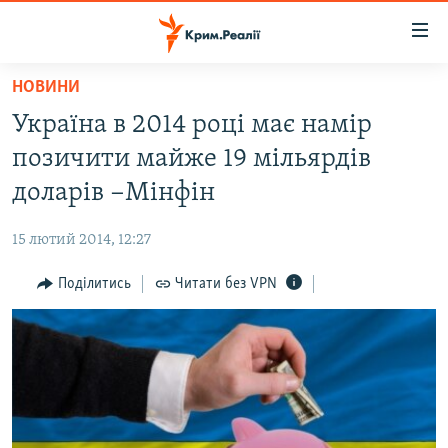
Доступність
посилання
Перейти
НОВИНИ
до
НОВИНИ
Україна в 2014 році має намір
основного
ВОДА.КРИМ
матеріалу
позичити майже 19 мільярдів
ВІДЕО ТА ФОТО
Перейти
доларів −Мінфін
до
ПОЛІТИКА
основної
15 лютий 2014, 12:27
БЛОГИ
навігації
Перейти
Поділитись
Читати без VPN
ПОГЛЯД
до
ІНТЕРВ'Ю
пошуку
ВСЕ ЗА ДЕНЬ
СПЕЦПРОЕКТИ
ЯК ОБІЙТИ БЛОКУВАННЯ
ДЕПОРТАЦІЯ