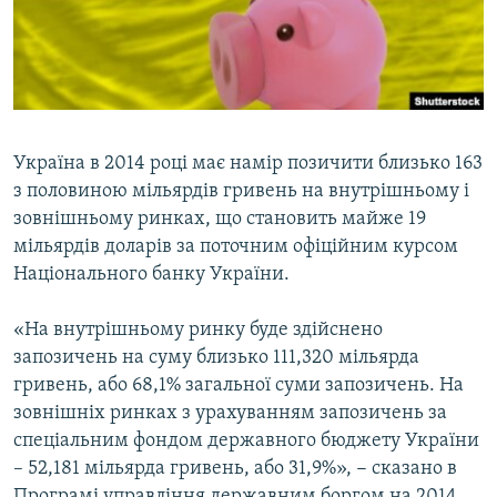
ВІДЕОУРОКИ «ELIFBE»
Русский
СВІДЧЕННЯ ОКУПАЦІЇ
Qırımtatar
УКРАЇНСЬКА ПРОБЛЕМА КРИМУ
ДОЛУЧАЙСЯ!
ІНФОГРАФІКА
Україна в 2014 році має намір позичити близько 163
з половиною мільярдів гривень на внутрішньому і
зовнішньому ринках, що становить майже 19
Усі сайти RFE/RL
мільярдів доларів за поточним офіційним курсом
Національного банку України.
«На внутрішньому ринку буде здійснено
запозичень на суму близько 111,320 мільярда
гривень, або 68,1% загальної суми запозичень. На
зовнішніх ринках з урахуванням запозичень за
спеціальним фондом державного бюджету України
– 52,181 мільярда гривень, або 31,9%», − сказано в
Програмі управління державним боргом на 2014