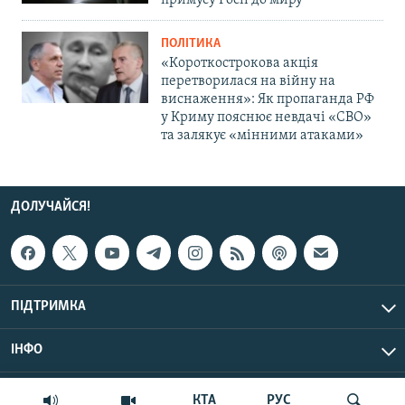
примусу Росії до миру
ПОЛІТИКА
«Короткострокова акція
перетворилася на війну на
виснаження»: Як пропаганда РФ
у Криму пояснює невдачі «СВО»
та залякує «мінними атаками»
ДОЛУЧАЙСЯ!
ПІДТРИМКА
ІНФО
© Крим.Реалії, 2026 | Усі права застережено.
КТА
РУС