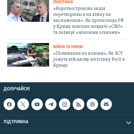
ПОЛІТИКА
«Короткострокова акція
перетворилася на війну на
виснаження»: Як пропаганда РФ
у Криму пояснює невдачі «СВО»
та залякує «мінними атаками»
ВІЙНА ТА КРИМ
«Полювання на колони». Як ЗСУ
ріжуть військову логістику Росії в
Криму
ДОЛУЧАЙСЯ!
ПІДТРИМКА