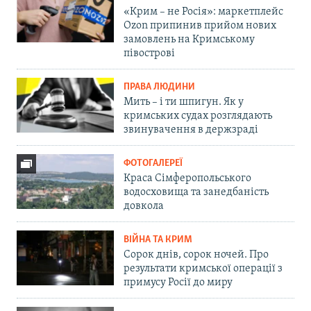
«Крим – не Росія»: маркетплейс
Ozon припинив прийом нових
замовлень на Кримському
півострові
ПРАВА ЛЮДИНИ
Мить – і ти шпигун. Як у
кримських судах розглядають
звинувачення в держзраді
ФОТОГАЛЕРЕЇ
Краса Сімферопольського
водосховища та занедбаність
довкола
ВІЙНА ТА КРИМ
Сорок днів, сорок ночей. Про
результати кримської операції з
примусу Росії до миру