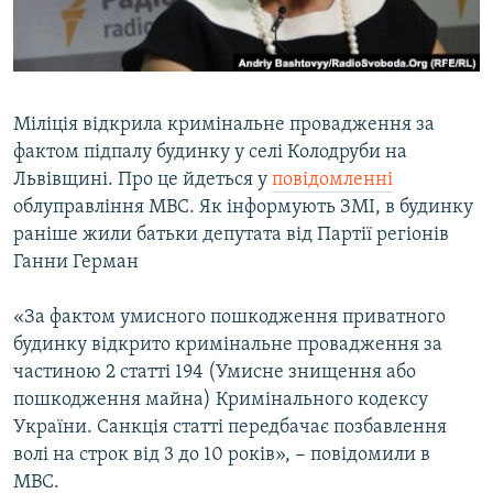
ВІДЕОУРОКИ «ELIFBE»
Русский
СВІДЧЕННЯ ОКУПАЦІЇ
Qırımtatar
УКРАЇНСЬКА ПРОБЛЕМА КРИМУ
Міліція відкрила кримінальне провадження за
ДОЛУЧАЙСЯ!
ІНФОГРАФІКА
фактом підпалу будинку у селі Колодруби на
Львівщині. Про це йдеться у
повідомленні
облуправління МВС. Як інформують ЗМІ, в будинку
раніше жили батьки депутата від Партії регіонів
Усі сайти RFE/RL
Ганни Герман
«За фактом умисного пошкодження приватного
будинку відкрито кримінальне провадження за
частиною 2 статті 194 (Умисне знищення або
пошкодження майна) Кримінального кодексу
України. Санкція статті передбачає позбавлення
волі на строк від 3 до 10 років», − повідомили в
МВС.