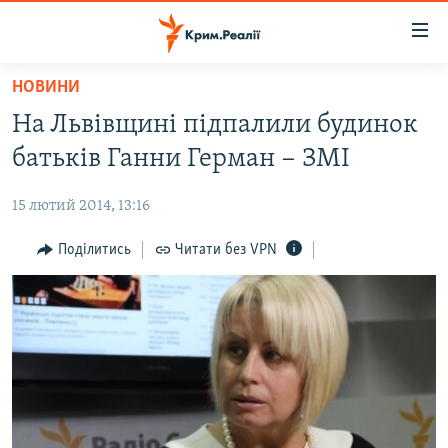
Доступність
посилання
Перейти
НОВИНИ
до
НОВИНИ
На Львівщині підпалили будинок
основного
ВОДА.КРИМ
матеріалу
батьків Ганни Герман − ЗМІ
ВІДЕО ТА ФОТО
Перейти
до
15 лютий 2014, 13:16
ПОЛІТИКА
основної
БЛОГИ
Поділитись
Читати без VPN
навігації
Перейти
ПОГЛЯД
до
ІНТЕРВ'Ю
пошуку
ВСЕ ЗА ДЕНЬ
СПЕЦПРОЕКТИ
ЯК ОБІЙТИ БЛОКУВАННЯ
ДЕПОРТАЦІЯ