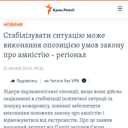
Доступність
посилання
Перейти
НОВИНИ
до
НОВИНИ
Стабілізувати ситуацію може
основного
ВОДА.КРИМ
матеріалу
виконання опозицією умов закону
ВІДЕО ТА ФОТО
Перейти
про амністію – регіонал
до
ПОЛІТИКА
основної
15 лютий 2014, 19:25
БЛОГИ
навігації
Перейти
Поділитись
Читати без VPN
ПОГЛЯД
до
Лідери парламентської опозиції, якщо вони дійсно
ІНТЕРВ'Ю
пошуку
зацікавлені в стабілізації політичної ситуації та
ВСЕ ЗА ДЕНЬ
пошуку компромісу, повинні забезпечити
СПЕЦПРОЕКТИ
виконання положень закону про амністію і
відмежуватися від екстремістів. Про це заявив
ЯК ОБІЙТИ БЛОКУВАННЯ
ДЕПОРТАЦІЯ
народний депутат від Партії регіонів Євген