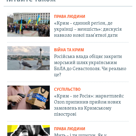
ПРАВА ЛЮДИНИ
«Крим – єдиний регіон, де
українці – меншість»: дискусія
навколо нової пам'ятної дати
ВІЙНА ТА КРИМ
Російська влада обіцяє закрити
морський шлях українським
БпЛА до Севастополя. Чи реально
це?
СУСПІЛЬСТВО
«Крим – не Росія»: маркетплейс
Ozon припинив прийом нових
замовлень на Кримському
півострові
ПРАВА ЛЮДИНИ
Мить – і ти шпигун. Як у