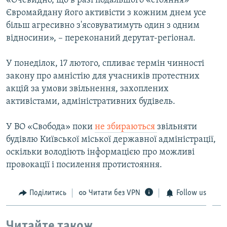
«Очевидно, що в разі подальшого «стояння»
Євромайдану його активісти з кожним днем усе
більш агресивно з'ясовуватимуть один з одним
відносини», – переконаний дерутат-регіонал.
У понеділок, 17 лютого, спливає термін чинності
закону про амністію для учасників протестних
акцій за умови звільнення, захоплених
активістами, адміністративних будівель.
У ВО «Свобода» поки
не збираються
звільняти
будівлю Київської міської державної адміністрації,
оскільки володіють інформацією про можливі
провокації і посилення протистояння.
Поділитись
Читати без VPN
Follow us
Читайте також