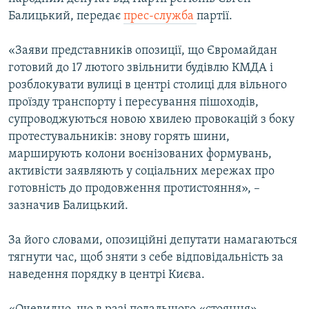
ВІДЕОУРОКИ «ELIFBE»
Балицький, передає
прес-служба
партії.
Русский
СВІДЧЕННЯ ОКУПАЦІЇ
Qırımtatar
«Заяви представників опозиції, що Євромайдан
УКРАЇНСЬКА ПРОБЛЕМА КРИМУ
готовий до 17 лютого звільнити будівлю КМДА і
розблокувати вулиці в центрі столиці для вільного
ДОЛУЧАЙСЯ!
ІНФОГРАФІКА
проїзду транспорту і пересування пішоходів,
супроводжуються новою хвилею провокацій з боку
протестувальників: знову горять шини,
Усі сайти RFE/RL
марширують колони воєнізованих формувань,
активісти заявляють у соціальних мережах про
готовність до продовження протистояння», –
зазначив Балицький.
За його словами, опозиційні депутати намагаються
тягнути час, щоб зняти з себе відповідальність за
наведення порядку в центрі Києва.