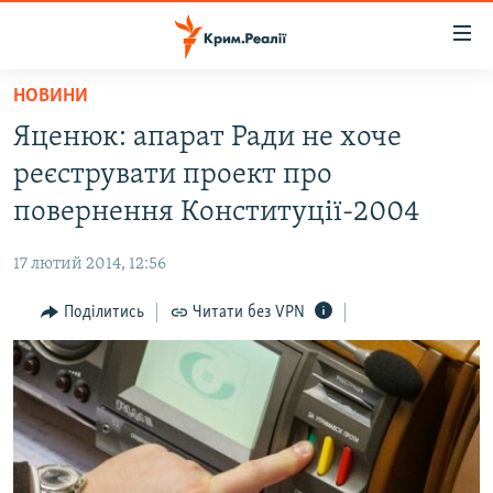
Доступність
посилання
Перейти
НОВИНИ
до
НОВИНИ
Яценюк: апарат Ради не хоче
основного
ВОДА.КРИМ
матеріалу
реєструвати проект про
ВІДЕО ТА ФОТО
Перейти
повернення Конституції-2004
до
ПОЛІТИКА
основної
17 лютий 2014, 12:56
БЛОГИ
навігації
Перейти
Поділитись
Читати без VPN
ПОГЛЯД
до
ІНТЕРВ'Ю
пошуку
ВСЕ ЗА ДЕНЬ
СПЕЦПРОЕКТИ
ЯК ОБІЙТИ БЛОКУВАННЯ
ДЕПОРТАЦІЯ