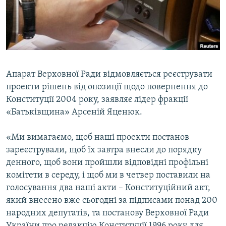
ВІДЕОУРОКИ «ELIFBE»
Русский
СВІДЧЕННЯ ОКУПАЦІЇ
Qırımtatar
УКРАЇНСЬКА ПРОБЛЕМА КРИМУ
ДОЛУЧАЙСЯ!
ІНФОГРАФІКА
Апарат Верховної Ради відмовляється реєструвати
проекти рішень від опозиції щодо повернення до
Конституції 2004 року, заявляє лідер фракції
Усі сайти RFE/RL
«Батьківщина» Арсеній Яценюк.
«Ми вимагаємо, щоб наші проекти постанов
зареєстрували, щоб їх завтра внесли до порядку
денного, щоб вони пройшли відповідні профільні
комітети в середу, і щоб ми в четвер поставили на
голосування два наші акти – Конституційний акт,
який внесено вже сьогодні за підписами понад 200
народних депутатів, та постанову Верховної Ради
України про редакцію Конституції 1996 року для