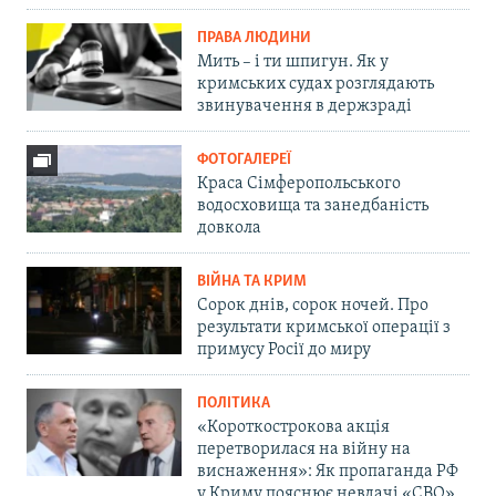
ПРАВА ЛЮДИНИ
Мить – і ти шпигун. Як у
кримських судах розглядають
звинувачення в держзраді
ФОТОГАЛЕРЕЇ
Краса Сімферопольського
водосховища та занедбаність
довкола
ВІЙНА ТА КРИМ
Сорок днів, сорок ночей. Про
результати кримської операції з
примусу Росії до миру
ПОЛІТИКА
«Короткострокова акція
перетворилася на війну на
виснаження»: Як пропаганда РФ
у Криму пояснює невдачі «СВО»