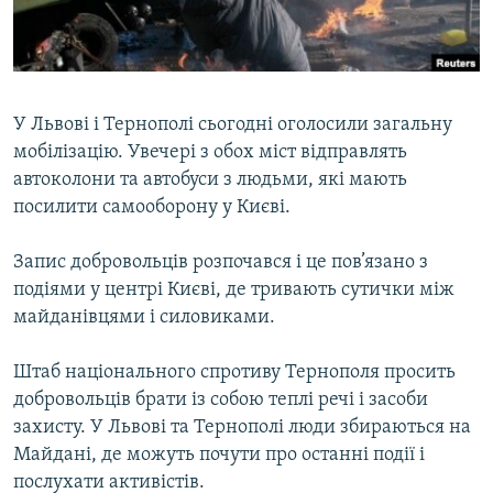
ВІДЕОУРОКИ «ELIFBE»
Русский
СВІДЧЕННЯ ОКУПАЦІЇ
Qırımtatar
УКРАЇНСЬКА ПРОБЛЕМА КРИМУ
У Львові і Тернополі сьогодні оголосили загальну
ДОЛУЧАЙСЯ!
ІНФОГРАФІКА
мобілізацію. Увечері з обох міст відправлять
автоколони та автобуси з людьми, які мають
посилити самооборону у Києві.
Усі сайти RFE/RL
Запис добровольців розпочався і це пов’язано з
подіями у центрі Києві, де тривають сутички між
майданівцями і силовиками.
Штаб національного спротиву Тернополя просить
добровольців брати із собою теплі речі і засоби
захисту. У Львові та Тернополі люди збираються на
Майдані, де можуть почути про останні події і
послухати активістів.