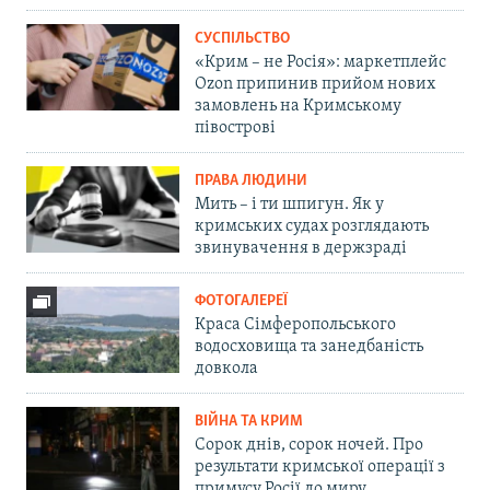
СУСПІЛЬСТВО
«Крим – не Росія»: маркетплейс
Ozon припинив прийом нових
замовлень на Кримському
півострові
ПРАВА ЛЮДИНИ
Мить – і ти шпигун. Як у
кримських судах розглядають
звинувачення в держзраді
ФОТОГАЛЕРЕЇ
Краса Сімферопольського
водосховища та занедбаність
довкола
ВІЙНА ТА КРИМ
Сорок днів, сорок ночей. Про
результати кримської операції з
примусу Росії до миру