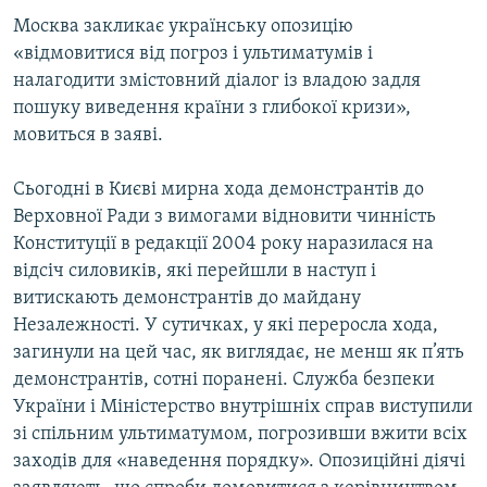
Москва закликає українську опозицію
«відмовитися від погроз і ультиматумів і
налагодити змістовний діалог із владою задля
пошуку виведення країни з глибокої кризи»,
мовиться в заяві.
Сьогодні в Києві мирна хода демонстрантів до
Верховної Ради з вимогами відновити чинність
Конституції в редакції 2004 року наразилася на
відсіч силовиків, які перейшли в наступ і
витискають демонстрантів до майдану
Незалежності. У сутичках, у які переросла хода,
загинули на цей час, як виглядає, не менш як п’ять
демонстрантів, сотні поранені. Служба безпеки
України і Міністерство внутрішніх справ виступили
зі спільним ультиматумом, погрозивши вжити всіх
заходів для «наведення порядку». Опозиційні діячі