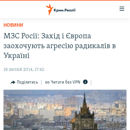
Доступність
посилання
Перейти
НОВИНИ
до
НОВИНИ
МЗС Росії: Захід і Європа
основного
ВОДА.КРИМ
матеріалу
заохочують агресію радикалів в
ВІДЕО ТА ФОТО
Перейти
Україні
до
ПОЛІТИКА
основної
18 лютий 2014, 17:42
БЛОГИ
навігації
Перейти
Поділитись
Читати без VPN
ПОГЛЯД
до
ІНТЕРВ'Ю
пошуку
ВСЕ ЗА ДЕНЬ
СПЕЦПРОЕКТИ
ЯК ОБІЙТИ БЛОКУВАННЯ
ДЕПОРТАЦІЯ