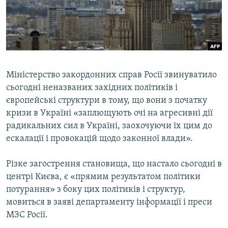
ВІДЕОУРОКИ «ELIFBE»
Русский
СВІДЧЕННЯ ОКУПАЦІЇ
Qırımtatar
УКРАЇНСЬКА ПРОБЛЕМА КРИМУ
ДОЛУЧАЙСЯ!
ІНФОГРАФІКА
Міністерство закордонних справ Росії звинуватило
сьогодні неназваних західних політиків і
європейські структури в тому, що вони з початку
Усі сайти RFE/RL
кризи в Україні «заплющують очі на агресивні дії
радикальних сил в Україні, заохочуючи їх цим до
ескалації і провокацій щодо законної влади».
Різке загострення становища, що настало сьогодні в
центрі Києва, є «прямим результатом політики
потурання» з боку цих політиків і структур,
мовиться в заяві департаменту інформації і преси
МЗС Росії.