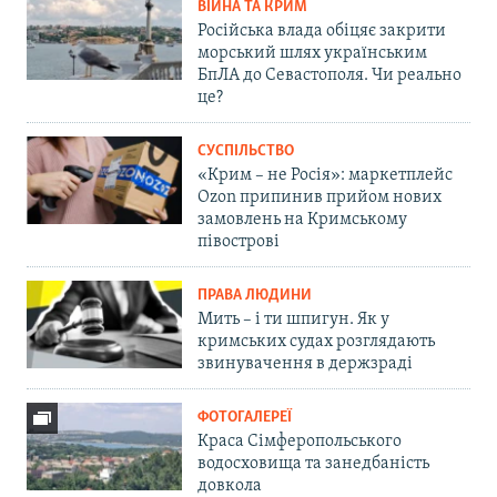
ВІЙНА ТА КРИМ
Російська влада обіцяє закрити
морський шлях українським
БпЛА до Севастополя. Чи реально
це?
СУСПІЛЬСТВО
«Крим – не Росія»: маркетплейс
Ozon припинив прийом нових
замовлень на Кримському
півострові
ПРАВА ЛЮДИНИ
Мить – і ти шпигун. Як у
кримських судах розглядають
звинувачення в держзраді
ФОТОГАЛЕРЕЇ
Краса Сімферопольського
водосховища та занедбаність
довкола