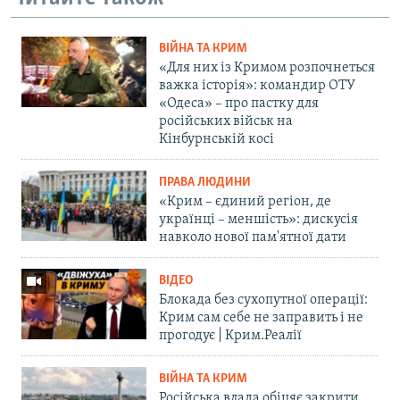
ВІЙНА ТА КРИМ
«Для них із Кримом розпочнеться
важка історія»: командир ОТУ
«Одеса» – про пастку для
російських військ на
Кінбурнській косі
ПРАВА ЛЮДИНИ
«Крим – єдиний регіон, де
українці – меншість»: дискусія
навколо нової пам'ятної дати
ВІДЕО
Блокада без сухопутної операції:
Крим сам себе не заправить і не
прогодує | Крим.Реалії
ВІЙНА ТА КРИМ
Російська влада обіцяє закрити