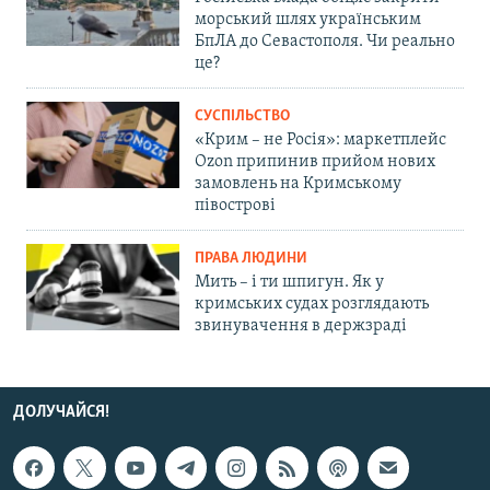
морський шлях українським
БпЛА до Севастополя. Чи реально
це?
СУСПІЛЬСТВО
«Крим – не Росія»: маркетплейс
Ozon припинив прийом нових
замовлень на Кримському
півострові
ПРАВА ЛЮДИНИ
Мить – і ти шпигун. Як у
кримських судах розглядають
звинувачення в держзраді
ДОЛУЧАЙСЯ!