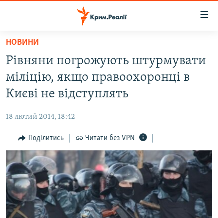
Доступність
посилання
Перейти
НОВИНИ
до
НОВИНИ
Рівняни погрожують штурмувати
основного
ВОДА.КРИМ
матеріалу
міліцію, якщо правоохоронці в
ВІДЕО ТА ФОТО
Перейти
Києві не відступлять
до
ПОЛІТИКА
основної
18 лютий 2014, 18:42
БЛОГИ
навігації
Перейти
Поділитись
Читати без VPN
ПОГЛЯД
до
ІНТЕРВ'Ю
пошуку
ВСЕ ЗА ДЕНЬ
СПЕЦПРОЕКТИ
ЯК ОБІЙТИ БЛОКУВАННЯ
ДЕПОРТАЦІЯ