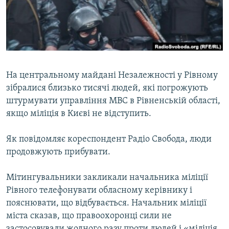
ВІДЕОУРОКИ «ELIFBE»
Русский
СВІДЧЕННЯ ОКУПАЦІЇ
Qırımtatar
УКРАЇНСЬКА ПРОБЛЕМА КРИМУ
ДОЛУЧАЙСЯ!
ІНФОГРАФІКА
На центральному майдані Незалежності у Рівному
зібралися близько тисячі людей, які погрожують
штурмувати управління МВС в Рівненській області,
Усі сайти RFE/RL
якщо міліція в Києві не відступить.
Як повідомляє кореспондент Радіо Свобода, люди
продовжують прибувати.
Мітингувальники закликали начальника міліції
Рівного телефонувати обласному керівнику і
пояснювати, що відбувається. Начальник міліції
міста сказав, що правоохоронці сили не
застосовували жодного разу проти людей і «міліція