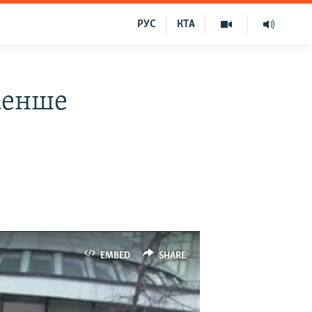
РУС
КТА
менше
EMBED
SHARE