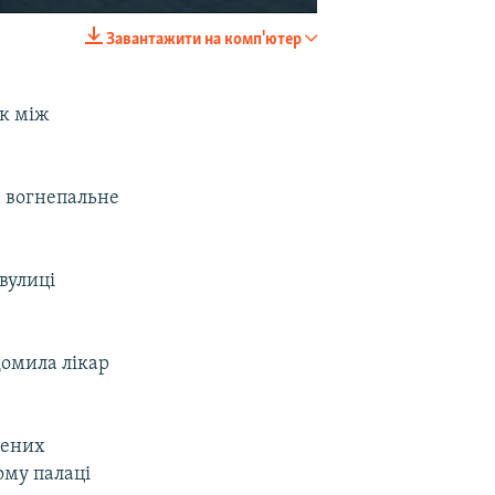
Завантажити на комп'ютер
EMBED
SHARE
ок між
з вогнепальне
вулиці
домила лікар
нених
ому палаці