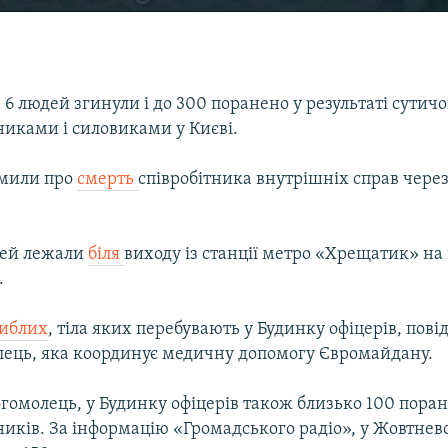
 людей згинули і до 300 поранено у результаті сутич
никами і силовиками у Києві.
омили про
смерть
співробітника внутрішніх справ чере
дей лежали
біля
виходу із станції метро «Хрещатик» на 
.
гиблих
, тіла яких перебувають у Будинку офіцерів, пові
лець, яка координує медичну допомогу Євромайдану.
огомолець, у Будинку офіцерів також близько 100 пора
ників. За інформацію «Громадського радіо», у Жовтнев