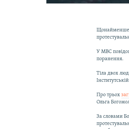
Щонайменше 6
протестуваль
У МВС повід
поранення.
Тіла двох лю
Інститутській
Про трьох
за
Ольга Богомо
За словами Б
протестуваль