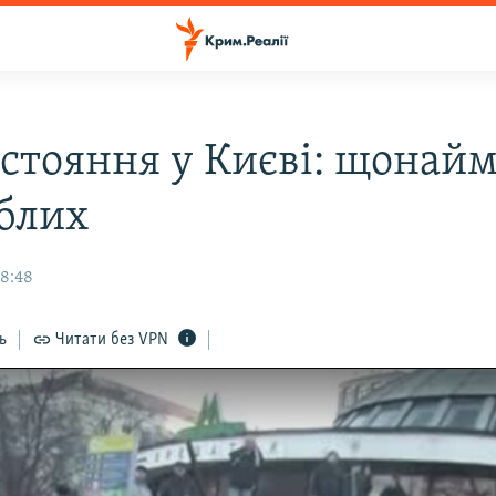
стояння у Києві: щонай
иблих
18:48
ь
Читати без VPN