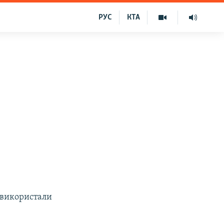
РУС
КТА
и
і використали