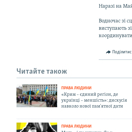
ВІДЕОУРОКИ «ELIFBE»
Наразі на Май
СВІДЧЕННЯ ОКУПАЦІЇ
Водночас зі с
УКРАЇНСЬКА ПРОБЛЕМА КРИМУ
виступають зі
ІНФОГРАФІКА
координувати 
Поділитис
Читайте також
ПРАВА ЛЮДИНИ
«Крим – єдиний регіон, де
українці – меншість»: дискусія
навколо нової пам'ятної дати
ПРАВА ЛЮДИНИ