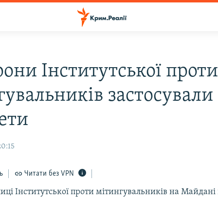
рони Інститутської прот
гувальників застосували
ети
20:15
ь
Читати без VPN
лиці Інститутської проти мітингувальників на Майдан