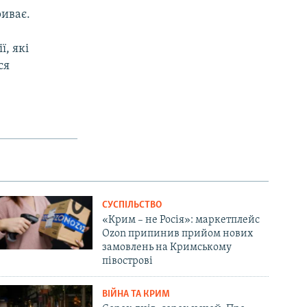
риває.
, які
ся
СУСПІЛЬСТВО
«Крим – не Росія»: маркетплейс
Ozon припинив прийом нових
замовлень на Кримському
півострові
ВІЙНА ТА КРИМ