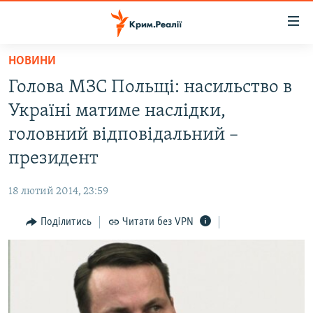
Доступність
посилання
Перейти
НОВИНИ
до
НОВИНИ
Голова МЗС Польщі: насильство в
основного
ВОДА.КРИМ
матеріалу
Україні матиме наслідки,
ВІДЕО ТА ФОТО
Перейти
головний відповідальний –
до
ПОЛІТИКА
президент
основної
БЛОГИ
навігації
18 лютий 2014, 23:59
Перейти
ПОГЛЯД
до
Поділитись
Читати без VPN
ІНТЕРВ'Ю
пошуку
ВСЕ ЗА ДЕНЬ
СПЕЦПРОЕКТИ
ЯК ОБІЙТИ БЛОКУВАННЯ
ДЕПОРТАЦІЯ