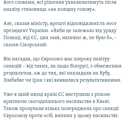
його словами, всі рішення ухвалюватимуть після
аналізу становища «на холодну голову».
Але, сказав міністр, врешті відповідальність несе
президент України. «Якби це залежало від уряду
Польщі, від ЄС, цих заяв, напевно ж, не було б», –
сказав Сікорський.
Він нагадав, що Євросоюз має широку палітру
санкцій – від таких, як щодо Білорусі, з обмеженим
результатом, аж до тих, які накладали на Кубу,
Зімбабве чи Іран і які виявилися результативними.
Уже в цілій низці країн ЄС виступили з різкою
критикою сьогоднішнього насильства в Києві.
Також пролунали кілька попереджень про санкції
Євросоюзу проти осіб, винних у цьому насильстві.