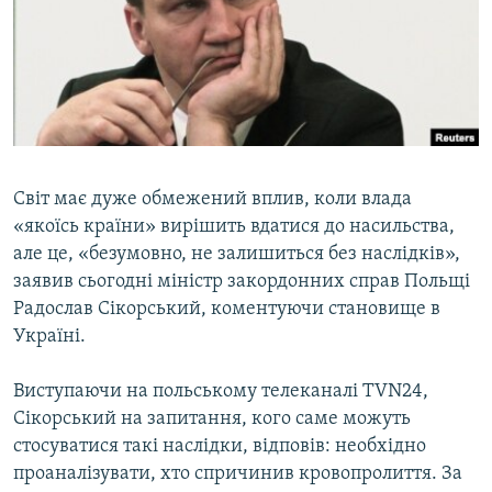
ВІДЕОУРОКИ «ELIFBE»
Русский
СВІДЧЕННЯ ОКУПАЦІЇ
Qırımtatar
УКРАЇНСЬКА ПРОБЛЕМА КРИМУ
ДОЛУЧАЙСЯ!
ІНФОГРАФІКА
Світ має дуже обмежений вплив, коли влада
«якоїсь країни» вирішить вдатися до насильства,
Усі сайти RFE/RL
але це, «безумовно, не залишиться без наслідків»,
заявив сьогодні міністр закордонних справ Польщі
Радослав Сікорський, коментуючи становище в
Україні.
Виступаючи на польському телеканалі TVN24,
Сікорський на запитання, кого саме можуть
стосуватися такі наслідки, відповів: необхідно
проаналізувати, хто спричинив кровопролиття. За