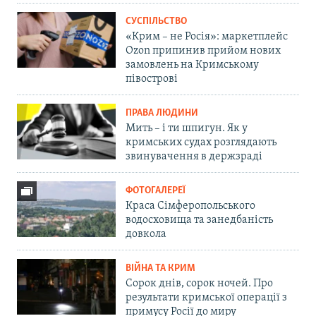
СУСПІЛЬСТВО
«Крим – не Росія»: маркетплейс
Ozon припинив прийом нових
замовлень на Кримському
півострові
ПРАВА ЛЮДИНИ
Мить – і ти шпигун. Як у
кримських судах розглядають
звинувачення в держзраді
ФОТОГАЛЕРЕЇ
Краса Сімферопольського
водосховища та занедбаність
довкола
ВІЙНА ТА КРИМ
Сорок днів, сорок ночей. Про
результати кримської операції з
примусу Росії до миру