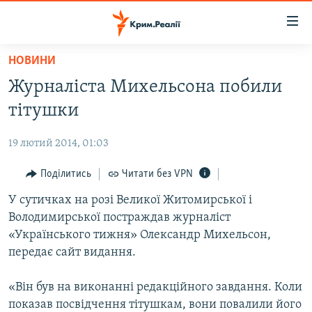
Доступність
посилання
Перейти
НОВИНИ
до
НОВИНИ
Журналіста Михельсона побили
основного
ВОДА.КРИМ
матеріалу
тітушки
ВІДЕО ТА ФОТО
Перейти
до
19 лютий 2014, 01:03
ПОЛІТИКА
основної
БЛОГИ
Поділитись
Читати без VPN
навігації
Перейти
ПОГЛЯД
У сутичках на розі Великої Житомирської і
до
Володимирської постраждав журналіст
ІНТЕРВ'Ю
пошуку
«Українського тижня» Олександр Михельсон,
ВСЕ ЗА ДЕНЬ
передає сайт видання.
СПЕЦПРОЕКТИ
«Він був на виконанні редакційного завдання. Коли
ЯК ОБІЙТИ БЛОКУВАННЯ
ДЕПОРТАЦІЯ
показав посвідчення тітушкам, вони повалили його