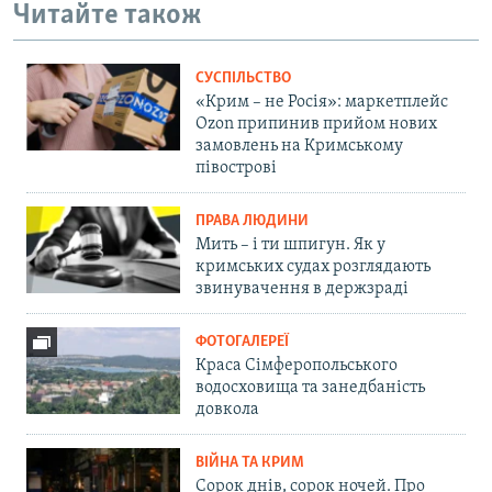
Читайте також
СУСПІЛЬСТВО
«Крим – не Росія»: маркетплейс
Ozon припинив прийом нових
замовлень на Кримському
півострові
ПРАВА ЛЮДИНИ
Мить – і ти шпигун. Як у
кримських судах розглядають
звинувачення в держзраді
ФОТОГАЛЕРЕЇ
Краса Сімферопольського
водосховища та занедбаність
довкола
ВІЙНА ТА КРИМ
Сорок днів, сорок ночей. Про