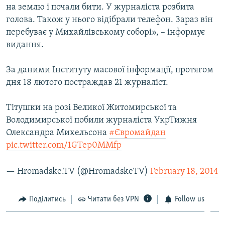
на землю і почали бити. У журналіста розбита
ВІДЕОУРОКИ «ELIFBE»
Русский
голова. Також у нього відібрали телефон. Зараз він
СВІДЧЕННЯ ОКУПАЦІЇ
перебуває у Михайлівському соборі», – інформує
Qırımtatar
видання.
УКРАЇНСЬКА ПРОБЛЕМА КРИМУ
ДОЛУЧАЙСЯ!
ІНФОГРАФІКА
За даними Інституту масової інформації, протягом
дня 18 лютого постраждав 21 журналіст.
Тітушки на розі Великої Житомирської та
Усі сайти RFE/RL
Володимирської побили журналіста УкрТижня
Олександра Михельсона
#Євромайдан
pic.twitter.com/1GTep0MMfp
— Hromadske.TV (@HromadskeTV)
February 18, 2014
Поділитись
Читати без VPN
Follow us