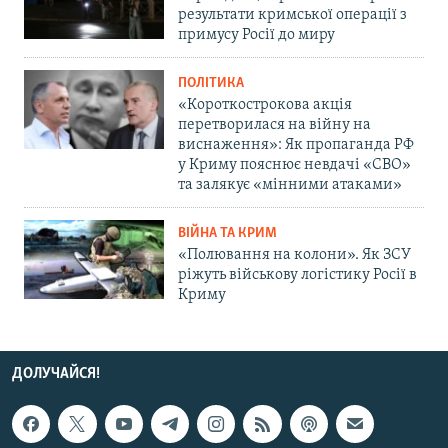
результати кримської операції з
примусу Росії до миру
ПОЛІТИКА
«Короткострокова акція
перетворилася на війну на
виснаження»: Як пропаганда РФ
у Криму пояснює невдачі «СВО»
та залякує «мінними атаками»
ВІЙНА ТА КРИМ
«Полювання на колони». Як ЗСУ
ріжуть військову логістику Росії в
Криму
ДОЛУЧАЙСЯ!