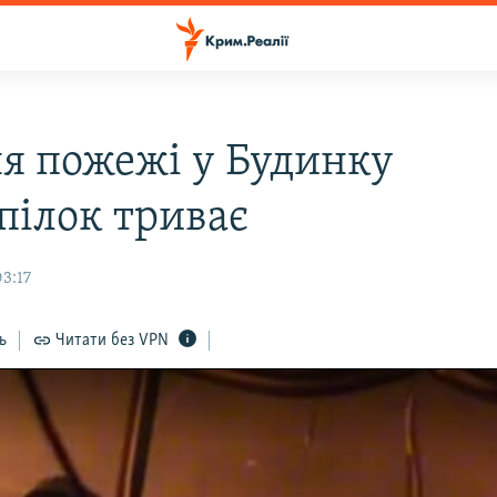
ня пожежі у Будинку
пілок триває
3:17
ь
Читати без VPN