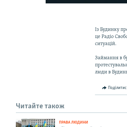
Із Будинку п
це Радіо Своб
ситуацій.
Займання в бу
протестуваль
люди в Будинк
Поділитис
Читайте також
ПРАВА ЛЮДИНИ