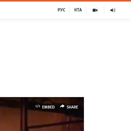
РУС
КТА
EMBED
SHARE