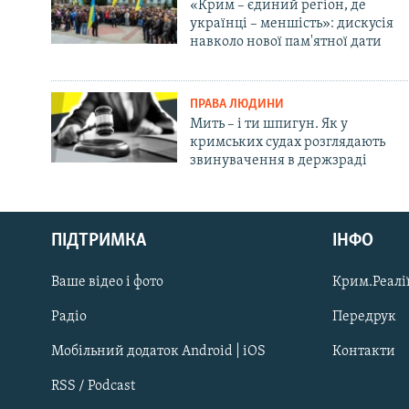
«Крим – єдиний регіон, де
українці – меншість»: дискусія
навколо нової пам'ятної дати
ПРАВА ЛЮДИНИ
Мить – і ти шпигун. Як у
кримських судах розглядають
звинувачення в держзраді
Русский
ПІДТРИМКА
ІНФО
Qırımtatar
Ваше відео і фото
Крим.Реалії
ДОЛУЧАЙСЯ!
Радіо
Передрук
Мобільний додаток Android | iOS
Контакти
RSS / Podcast