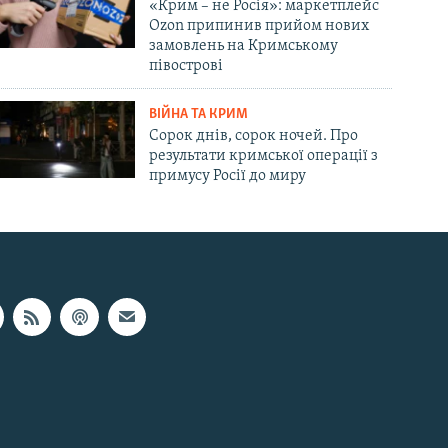
«Крим – не Росія»: маркетплейс
Ozon припинив прийом нових
замовлень на Кримському
півострові
ВІЙНА ТА КРИМ
Сорок днів, сорок ночей. Про
результати кримської операції з
примусу Росії до миру