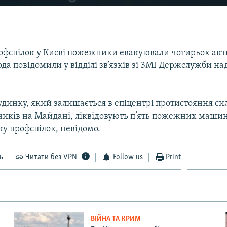
рофспілок у Києві пожежники евакуювали чотирьох акти
ода повідомили у відділі зв’язків зі ЗМІ Держслужби 
динку, який залишається в епіцентрі протистояння сил
ників на Майдані, ліквідовують п’ять пожежних машин
у профспілок, невідомо.
ь
Читати без VPN
Follow us
Print
ВІЙНА ТА КРИМ