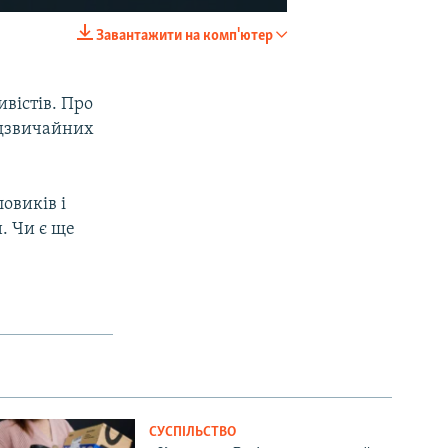
Завантажити на комп'ютер
EMBED
SHARE
вістів. Про
надзвичайних
овиків і
. Чи є ще
СУСПІЛЬСТВО