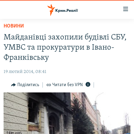
Доступність
посилання
Перейти
НОВИНИ
до
НОВИНИ
Майданівці захопили будівлі СБУ,
основного
ВОДА.КРИМ
матеріалу
УМВС та прокуратури в Івано-
ВІДЕО ТА ФОТО
Перейти
Франківську
до
ПОЛІТИКА
основної
19 лютий 2014, 08:41
БЛОГИ
навігації
Перейти
Поділитись
Читати без VPN
ПОГЛЯД
до
ІНТЕРВ'Ю
пошуку
ВСЕ ЗА ДЕНЬ
СПЕЦПРОЕКТИ
ЯК ОБІЙТИ БЛОКУВАННЯ
ДЕПОРТАЦІЯ