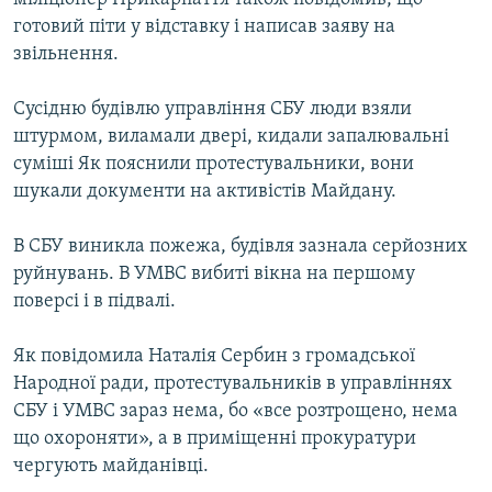
готовий піти у відставку і написав заяву на
звільнення.
Сусідню будівлю управління СБУ люди взяли
штурмом, виламали двері, кидали запалювальні
суміші Як пояснили протестувальники, вони
шукали документи на активістів Майдану.
В СБУ виникла пожежа, будівля зазнала серйозних
руйнувань. В УМВС вибиті вікна на першому
поверсі і в підвалі.
Як повідомила Наталія Сербин з громадської
Народної ради, протестувальників в управліннях
СБУ і УМВС зараз нема, бо «все розтрощено, нема
що охороняти», а в приміщенні прокуратури
чергують майданівці.