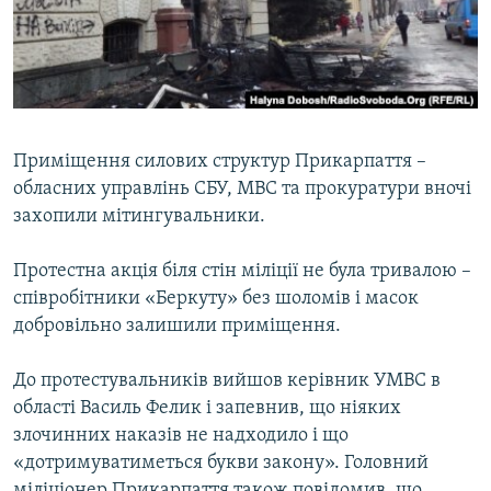
ВІДЕОУРОКИ «ELIFBE»
Русский
СВІДЧЕННЯ ОКУПАЦІЇ
Qırımtatar
УКРАЇНСЬКА ПРОБЛЕМА КРИМУ
ДОЛУЧАЙСЯ!
ІНФОГРАФІКА
Приміщення силових структур Прикарпаття –
обласних управлінь СБУ, МВС та прокуратури вночі
захопили мітингувальники.
Усі сайти RFE/RL
Протестна акція біля стін міліції не була тривалою –
співробітники «Беркуту» без шоломів і масок
добровільно залишили приміщення.
До протестувальників вийшов керівник УМВС в
області Василь Фелик і запевнив, що ніяких
злочинних наказів не надходило і що
«дотримуватиметься букви закону». Головний
міліціонер Прикарпаття також повідомив, що