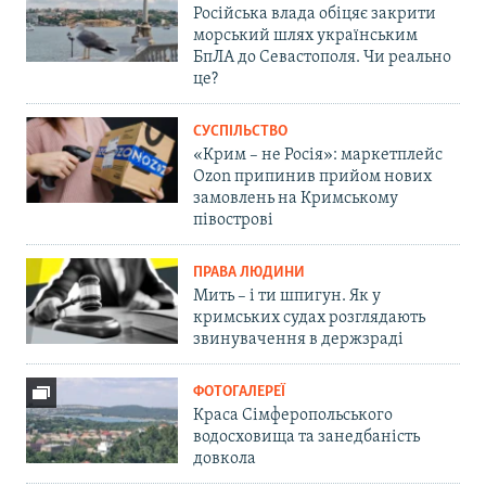
Російська влада обіцяє закрити
морський шлях українським
БпЛА до Севастополя. Чи реально
це?
СУСПІЛЬСТВО
«Крим – не Росія»: маркетплейс
Ozon припинив прийом нових
замовлень на Кримському
півострові
ПРАВА ЛЮДИНИ
Мить – і ти шпигун. Як у
кримських судах розглядають
звинувачення в держзраді
ФОТОГАЛЕРЕЇ
Краса Сімферопольського
водосховища та занедбаність
довкола