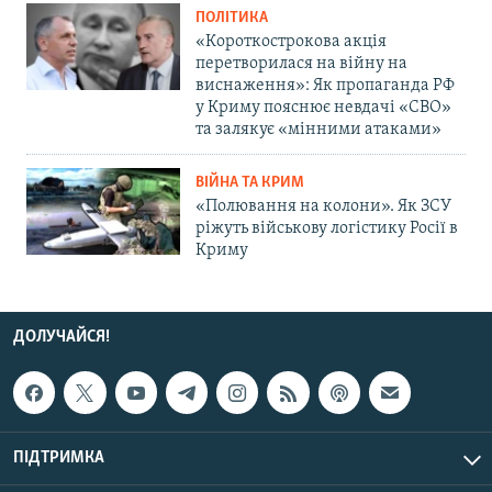
ПОЛІТИКА
«Короткострокова акція
перетворилася на війну на
виснаження»: Як пропаганда РФ
у Криму пояснює невдачі «СВО»
та залякує «мінними атаками»
ВІЙНА ТА КРИМ
«Полювання на колони». Як ЗСУ
ріжуть військову логістику Росії в
Криму
ДОЛУЧАЙСЯ!
ПІДТРИМКА