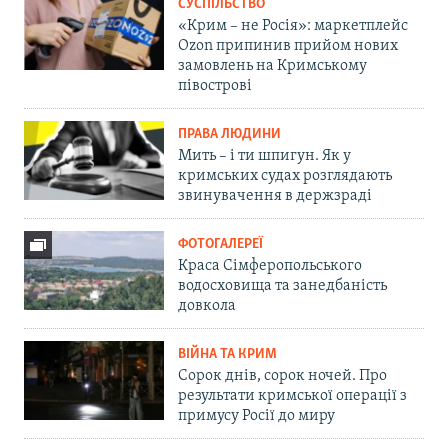
СУСПІЛЬСТВО
«Крим – не Росія»: маркетплейс
Ozon припинив прийом нових
замовлень на Кримському
півострові
ПРАВА ЛЮДИНИ
Мить – і ти шпигун. Як у
кримських судах розглядають
звинувачення в держзраді
ФОТОГАЛЕРЕЇ
Краса Сімферопольського
водосховища та занедбаність
довкола
ВІЙНА ТА КРИМ
Сорок днів, сорок ночей. Про
результати кримської операції з
примусу Росії до миру