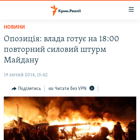
Доступність
посилання
Перейти
НОВИНИ
до
НОВИНИ
Опозиція: влада готує на 18:00
основного
ВОДА.КРИМ
матеріалу
повторний силовий штурм
ВІДЕО ТА ФОТО
Перейти
Майдану
до
ПОЛІТИКА
основної
19 лютий 2014, 15:42
БЛОГИ
навігації
Перейти
Поділитись
Читати без VPN
ПОГЛЯД
до
ІНТЕРВ'Ю
пошуку
ВСЕ ЗА ДЕНЬ
СПЕЦПРОЕКТИ
ЯК ОБІЙТИ БЛОКУВАННЯ
ДЕПОРТАЦІЯ