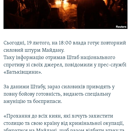
ВІДЕОУРОКИ «ELIFBE»
Русский
СВІДЧЕННЯ ОКУПАЦІЇ
Qırımtatar
УКРАЇНСЬКА ПРОБЛЕМА КРИМУ
ДОЛУЧАЙСЯ!
ІНФОГРАФІКА
Сьогодні, 19 лютого, на 18:00 влада готує повторний
силовий штурм Майдану.
Таку інформацію отримав Штаб національного
Усі сайти RFE/RL
спротиву зі своїх джерел, повідомили у прес-службі
«Батьківщини».
За даними Штабу, зараз силовиків приводять у
повну бойову готовність, видають спеціальну
амуніцію та боєприпаси.
«Прохання до всіх киян, які хочуть захистити
столицю та свою країну від кримінальної окупації,
збиратися на Майдані, щоб разом відбити атаку та