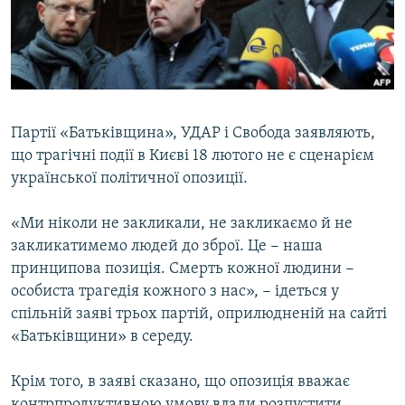
ВІДЕОУРОКИ «ELIFBE»
Русский
СВІДЧЕННЯ ОКУПАЦІЇ
Qırımtatar
УКРАЇНСЬКА ПРОБЛЕМА КРИМУ
ДОЛУЧАЙСЯ!
ІНФОГРАФІКА
Партії «Батьківщина», УДАР і Свобода заявляють,
що трагічні події в Києві 18 лютого не є сценарієм
української політичної опозиції.
Усі сайти RFE/RL
«Ми ніколи не закликали, не закликаємо й не
закликатимемо людей до зброї. Це − наша
принципова позиція. Смерть кожної людини −
особиста трагедія кожного з нас», − ідеться у
спільній заяві трьох партій, оприлюдненій на сайті
«Батьківщини» в середу.
Крім того, в заяві сказано, що опозиція вважає
контрпродуктивною умову влади розпустити