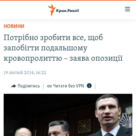
Доступність
посилання
Перейти
НОВИНИ
до
НОВИНИ
Потрібно зробити все, щоб
основного
ВОДА.КРИМ
матеріалу
запобігти подальшому
ВІДЕО ТА ФОТО
Перейти
кровопролиттю – заява опозиції
до
ПОЛІТИКА
основної
19 лютий 2014, 16:22
БЛОГИ
навігації
Перейти
Поділитись
Читати без VPN
ПОГЛЯД
до
ІНТЕРВ'Ю
пошуку
ВСЕ ЗА ДЕНЬ
СПЕЦПРОЕКТИ
ЯК ОБІЙТИ БЛОКУВАННЯ
ДЕПОРТАЦІЯ