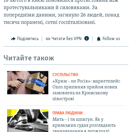
18 лютого в Києві поновилося протистояння між
протестувальниками й силовиками. За
попередніми даними, загинуло 26 людей, понад
тисяча поранені, сотні госпіталізовані.
Поділитись
Читати без VPN
Follow us
Читайте також
СУСПІЛЬСТВО
«Крим – не Росія»: маркетплейс
Ozon припинив прийом нових
замовлень на Кримському
півострові
ПРАВА ЛЮДИНИ
Мить – і ти шпигун. Як у
кримських судах розглядають
звинувачення в держзраді