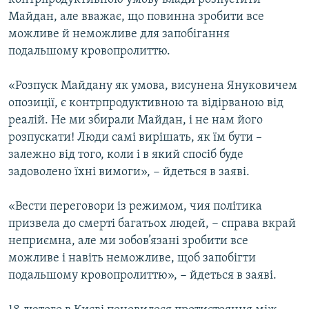
Майдан, але вважає, що повинна зробити все
можливе й неможливе для запобігання
подальшому кровопролиттю.
«Розпуск Майдану як умова, висунена Януковичем
опозиції, є контрпродуктивною та відірваною від
реалій. Не ми збирали Майдан, і не нам його
розпускати! Люди самі вирішать, як їм бути –
залежно від того, коли і в який спосіб буде
задоволено їхні вимоги», − йдеться в заяві.
«Вести переговори із режимом, чия політика
призвела до смерті багатьох людей, − справа вкрай
неприємна, але ми зобов’язані зробити все
можливе і навіть неможливе, щоб запобігти
подальшому кровопролиттю», − йдеться в заяві.