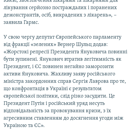
Києві, забезпечення лікарями та лікарнями для
лікування серйозно постраждалих і поранених
демонстрантів, осіб, викрадених з лікарень», −
заявила Гармс.
У свою чергу депутат Європейського парламенту
від фракції «зелених» Вернер Шульц додав:
«Жорстокі репресії Президента Януковича повинні
бути зупинені. Янукович втратив легітимність як
Президент, і ЄС повинен негайно заморозити
активи Януковича. Жахливу заяву російського
міністра закордонних справ Сергія Лаврова про те,
що конфронтація в Україні є результатом
європейської політики, слід різко засудити. Це
Президент Путін і російський уряд несуть
відповідальність за провокування кризи, з їх
агресивним ставленням до досягнення угоди між
Україною та ЄС».