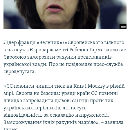
ВІДЕОУРОКИ «ELIFBE»
Русский
СВІДЧЕННЯ ОКУПАЦІЇ
Qırımtatar
УКРАЇНСЬКА ПРОБЛЕМА КРИМУ
ДОЛУЧАЙСЯ!
ІНФОГРАФІКА
Лідер фракції «Зелених»/«Європейського вільного
альянсу» в Європарламенті Ребекка Гармс закликає
Євросоюз заморозити рахунки представників
Усі сайти RFE/RL
української влади. Про це повідомляє прес-служба
євродепутата.
«ЄС повинен чинити тиск на Київ і Москву в рівній
мірі. Європа не безсила: уряди країн ЄС повинні
швидко запровадити цільові санкції проти тих
українських керівників, які несуть
відповідальність за ескалацію напруженості.
Заморожування їхніх рахунків назріло», − заявила
Гармс.