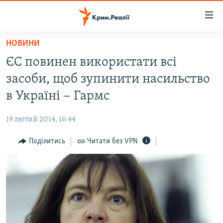
Доступність
посилання
Перейти
НОВИНИ
до
НОВИНИ
ЄС повинен використати всі
основного
ВОДА.КРИМ
матеріалу
засоби, щоб зупинити насильство
ВІДЕО ТА ФОТО
Перейти
в Україні − Гармс
до
ПОЛІТИКА
основної
19 лютий 2014, 16:44
БЛОГИ
навігації
Перейти
Поділитись
Читати без VPN
ПОГЛЯД
до
ІНТЕРВ'Ю
пошуку
ВСЕ ЗА ДЕНЬ
СПЕЦПРОЕКТИ
ЯК ОБІЙТИ БЛОКУВАННЯ
ДЕПОРТАЦІЯ