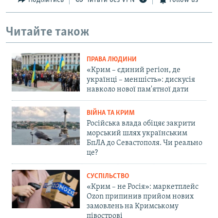
Поділитись
Читати без VPN
Follow us
Читайте також
ПРАВА ЛЮДИНИ
«Крим – єдиний регіон, де
українці – меншість»: дискусія
навколо нової пам'ятної дати
ВІЙНА ТА КРИМ
Російська влада обіцяє закрити
морський шлях українським
БпЛА до Севастополя. Чи реально
це?
СУСПІЛЬСТВО
«Крим – не Росія»: маркетплейс
Ozon припинив прийом нових
замовлень на Кримському
півострові