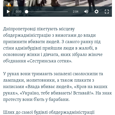
ВІДЕОУРОКИ «ELIFBE»
Русский
0:00
2:04
СВІДЧЕННЯ ОКУПАЦІЇ
Qırımtatar
УКРАЇНСЬКА ПРОБЛЕМА КРИМУ
Дніпропетровці пікетують місцеву
ДОЛУЧАЙСЯ!
ІНФОГРАФІКА
облдержадміністрацію з вимогами до влади
припинити вбивати людей. З самого ранку під
стіни адмінбудівлі прийшли люди в жалобі, в
основному жінки і дівчата, яких зібрало жіноче
Усі сайти RFE/RL
об’єднання «Сестринська сотня».
У руках вони тримають запалені смолоскипи та
лампадки, молитовники, а також плакати з
написами «Влада вбиває людей», «Кров на ваших
руках», «Україно, тебе вбивають! Вставай!». На знак
протесту вони б’ють у барабани.
Шлях до самої будівлі облдержадміністрації