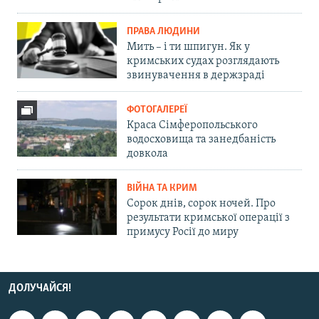
ПРАВА ЛЮДИНИ
Мить – і ти шпигун. Як у
кримських судах розглядають
звинувачення в держзраді
ФОТОГАЛЕРЕЇ
Краса Сімферопольського
водосховища та занедбаність
довкола
ВІЙНА ТА КРИМ
Сорок днів, сорок ночей. Про
результати кримської операції з
примусу Росії до миру
ДОЛУЧАЙСЯ!