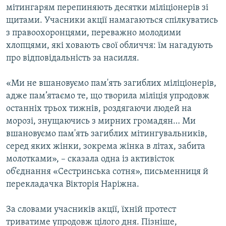
мітингарям перепиняють десятки міліціонерів зі
щитами. Учасники акції намагаються спілкуватись
з правоохоронцями, переважно молодими
хлопцями, які ховають свої обличчя: їм нагадують
про відповідальність за насилля.
«Ми не вшановуємо пам'ять загиблих міліціонерів,
адже пам’ятаємо те, що творила міліція упродовж
останніх трьох тижнів, роздягаючи людей на
морозі, знущаючись з мирних громадян… Ми
вшановуємо пам'ять загиблих мітингувальників,
серед яких жінки, зокрема жінка в літах, забита
молотками», – сказала одна із активісток
об’єднання «Сестринська сотня», письменниця й
перекладачка Вікторія Наріжна.
За словами учасників акції, їхній протест
триватиме упродовж цілого дня. Пізніше,