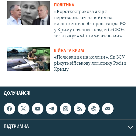
ПОЛІТИКА
«Короткострокова акція
перетворилася на війну на
виснаження»: Як пропаганда РФ
у Криму пояснює невдачі «СВО»
та залякує «мінними атаками»
ВІЙНА ТА КРИМ
«Полювання на колони». Як ЗСУ
ріжуть військову логістику Росії в
Криму
ДОЛУЧАЙСЯ!
ПІДТРИМКА