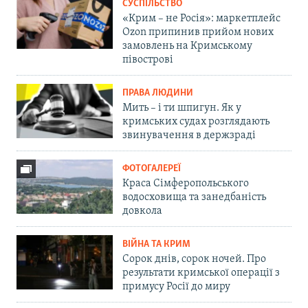
СУСПІЛЬСТВО
«Крим – не Росія»: маркетплейс
Ozon припинив прийом нових
замовлень на Кримському
півострові
ПРАВА ЛЮДИНИ
Мить – і ти шпигун. Як у
кримських судах розглядають
звинувачення в держзраді
ФОТОГАЛЕРЕЇ
Краса Сімферопольського
водосховища та занедбаність
довкола
ВІЙНА ТА КРИМ
Сорок днів, сорок ночей. Про
результати кримської операції з
примусу Росії до миру