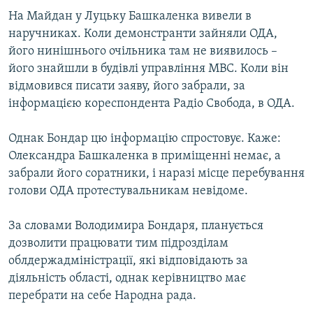
ВІДЕОУРОКИ «ELIFBE»
На Майдан у Луцьку Башкаленка вивели в
Русский
наручниках. Коли демонстранти зайняли ОДА,
СВІДЧЕННЯ ОКУПАЦІЇ
Qırımtatar
його нинішнього очільника там не виявилось –
УКРАЇНСЬКА ПРОБЛЕМА КРИМУ
його знайшли в будівлі управління МВС. Коли він
відмовився писати заяву, його забрали, за
ДОЛУЧАЙСЯ!
ІНФОГРАФІКА
інформацією кореспондента Радіо Свобода, в ОДА.
Однак Бондар цю інформацію спростовує. Каже:
Усі сайти RFE/RL
Олександра Башкаленка в приміщенні немає, а
забрали його соратники, і наразі місце перебування
голови ОДА протестувальникам невідоме.
За словами Володимира Бондаря, планується
дозволити працювати тим підрозділам
облдержадміністрації, які відповідають за
діяльність області, однак керівництво має
перебрати на себе Народна рада.