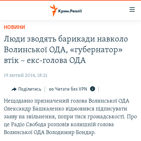
Доступність
посилання
Перейти
НОВИНИ
до
НОВИНИ
Люди зводять барикади навколо
основного
ВОДА.КРИМ
матеріалу
Волинської ОДА, «губернатор»
ВІДЕО ТА ФОТО
Перейти
втік – екс-голова ОДА
до
ПОЛІТИКА
основної
19 лютий 2014, 18:21
БЛОГИ
навігації
Перейти
Поділитись
Читати без VPN
ПОГЛЯД
до
Нещодавно призначений голова Волинської ОДА
ІНТЕРВ'Ю
пошуку
Олександр Башкаленко відмовився підписувати
ВСЕ ЗА ДЕНЬ
заяву на звільнення, попри тиск громадськості. Про
СПЕЦПРОЕКТИ
це Радіо Свобода розповів колишній голова
Волинської ОДА Володимир Бондар.
ЯК ОБІЙТИ БЛОКУВАННЯ
ДЕПОРТАЦІЯ