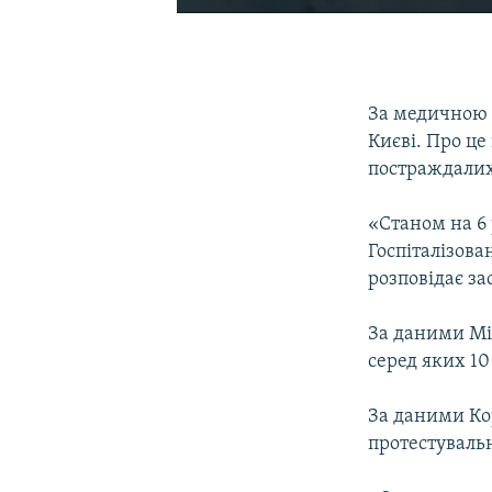
За медичною 
Києві. Про це
постраждалих
«Станом на 6
Госпіталізова
розповідає за
За даними Мін
серед яких 10 
За даними Кор
протестуваль