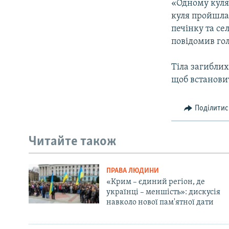
«Одному куля 
куля пройшла 
печінку та се
повідомив го
Тіла загибли
щоб встанови
Поділитис
Читайте також
ПРАВА ЛЮДИНИ
«Крим – єдиний регіон, де
українці – меншість»: дискусія
навколо нової пам'ятної дати