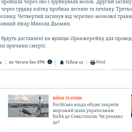
пройшла через око і зруйнувала мозок. Другий загинув
через грудну клітку пробила легеню та печінку. Треть
лезінку. Четвертий загинув від черепно-мозкової травм
ловний лікар Микола Дьомин.
х будуть доставлені на вулицю Оранжерейну для провед
ти причини смерті.
ь
Читати без VPN
Follow us
Print
ВІЙНА ТА КРИМ
Російська влада обіцяє закрити
морський шлях українським
БпЛА до Севастополя. Чи реально
це?