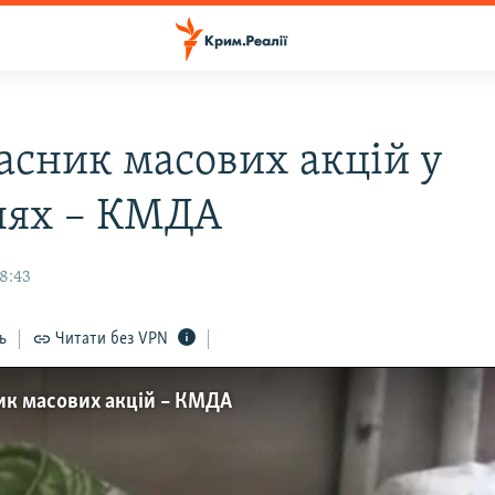
часник масових акцій у
нях – КМДА
8:43
ь
Читати без VPN
ник масових акцій – КМДА