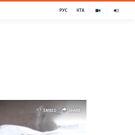
РУС
КТА
EMBED
SHARE