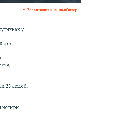
Завантажити на комп'ютер
EMBED
SHARE
сутичках у
и
 Корж.
н.
ися», –
ли 26 людей,
и чотири