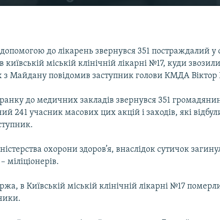
допомогою до лікарень звернувся 351 постраждалий у 
 в київській міській клінічній лікарні №17, куди звозил
 з Майдану повідомив заступник голови КМДА Віктор
 ранку до медичних закладів звернувся 351 громадяни
ний 241 учасник масових цих акцій і заходів, які відбул
ступник.
істерства охорони здоров’я, внаслідок сутичок загину
– міліціонерів.
жа, в Київській міській клінічній лікарні №17 померл
ники.