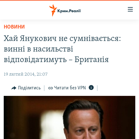
Доступність
посилання
Перейти
НОВИНИ
до
НОВИНИ
Хай Янукович не сумнівається:
основного
ВОДА.КРИМ
матеріалу
винні в насильстві
ВІДЕО ТА ФОТО
Перейти
відповідатимуть – Британія
до
ПОЛІТИКА
основної
19 лютий 2014, 21:07
БЛОГИ
навігації
Перейти
Поділитись
Читати без VPN
ПОГЛЯД
до
ІНТЕРВ'Ю
пошуку
ВСЕ ЗА ДЕНЬ
СПЕЦПРОЕКТИ
ЯК ОБІЙТИ БЛОКУВАННЯ
ДЕПОРТАЦІЯ