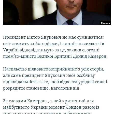
ВІДЕОУРОКИ «ELIFBE»
Русский
СВІДЧЕННЯ ОКУПАЦІЇ
Qırımtatar
УКРАЇНСЬКА ПРОБЛЕМА КРИМУ
ДОЛУЧАЙСЯ!
ІНФОГРАФІКА
Президент Віктор Янукович не має сумніватися:
світ стежить за його діями, і винні в насильстві в
Україні відповідатимуть за це, заявив сьогодні
Усі сайти RFE/RL
прем’єр-міністр Великої Британії Дейвід Камерон.
Насильство цілковито неприйнятне з усіх сторін,
але саме президент Янукович несе особливу
відповідальність за те, щоб відвести урядові сили і
розрядити становище, наголосив він.
За словами Камерона, в цей критичний для
майбутнього України момент Лондон разом із
міжнародними партнерами робитиме все