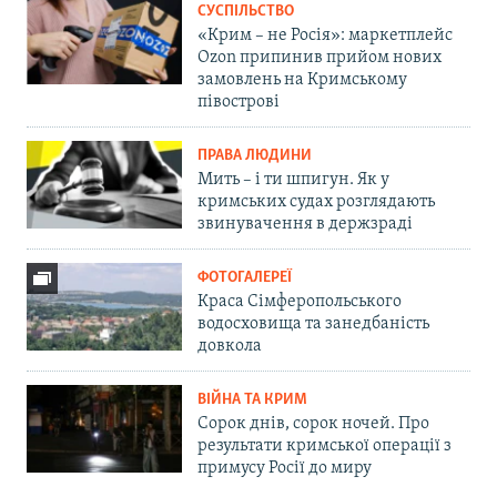
СУСПІЛЬСТВО
«Крим – не Росія»: маркетплейс
Ozon припинив прийом нових
замовлень на Кримському
півострові
ПРАВА ЛЮДИНИ
Мить – і ти шпигун. Як у
кримських судах розглядають
звинувачення в держзраді
ФОТОГАЛЕРЕЇ
Краса Сімферопольського
водосховища та занедбаність
довкола
ВІЙНА ТА КРИМ
Сорок днів, сорок ночей. Про
результати кримської операції з
примусу Росії до миру