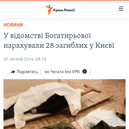
Доступність
посилання
Перейти
НОВИНИ
до
НОВИНИ
У відомстві Богатирьової
основного
ВОДА.КРИМ
матеріалу
нарахували 28 загиблих у Києві
ВІДЕО ТА ФОТО
Перейти
до
20 лютий 2014, 08:34
ПОЛІТИКА
основної
БЛОГИ
Поділитись
Читати без VPN
навігації
Перейти
ПОГЛЯД
до
ІНТЕРВ'Ю
пошуку
ВСЕ ЗА ДЕНЬ
СПЕЦПРОЕКТИ
ЯК ОБІЙТИ БЛОКУВАННЯ
ДЕПОРТАЦІЯ