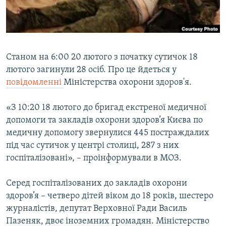
ВІДЕОУРОКИ «ELIFBE»
Русский
СВІДЧЕННЯ ОКУПАЦІЇ
Qırımtatar
УКРАЇНСЬКА ПРОБЛЕМА КРИМУ
Станом на 6:00 20 лютого з початку сутичок 18
ДОЛУЧАЙСЯ!
ІНФОГРАФІКА
лютого загинули 28 осіб. Про це йдеться у
повідомленні
Міністерства охорони здоров'я.
«З 10:20 18 лютого до бригад екстреної медичної
Усі сайти RFE/RL
допомоги та закладів охорони здоров’я Києва по
медичну допомогу звернулися 445 постраждалих
під час сутичок у центрі столиці, 287 з них
госпіталізовані», – проінформували в МОЗ.
Серед госпіталізованих до закладів охорони
здоров’я – четверо дітей віком до 18 років, шестеро
журналістів, депутат Верховної Ради Василь
Пазеняк, двоє іноземних громадян. Міністерство