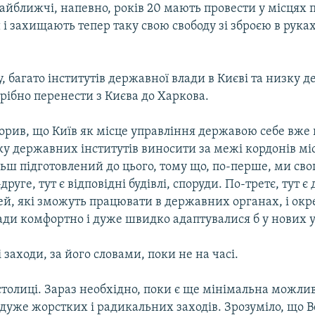
айближчі, напевно, років 20 мають провести у місцях
и і захищають тепер таку свою свободу зі зброєю в руках
, багато інститутів державної влади в Києві та низку 
трібно перенести з Києва до Харкова.
орив, що Київ як місце управління державою себе вже
у державних інститутів виносити за межі кордонів міс
ьш підготовлений до цього, тому що, по-перше, ми свог
руге, тут є відповідні будівлі, споруди. По-третє, тут є
ей, які зможуть працювати в державних органах, і окр
ади комфортно і дуже швидко адаптувалися б у нових 
і заходи, за його словами, поки не на часі.
столиці. Зараз необхідно, поки є ще мінімальна можли
дуже жорстких і радикальних заходів. Зрозуміло, що 