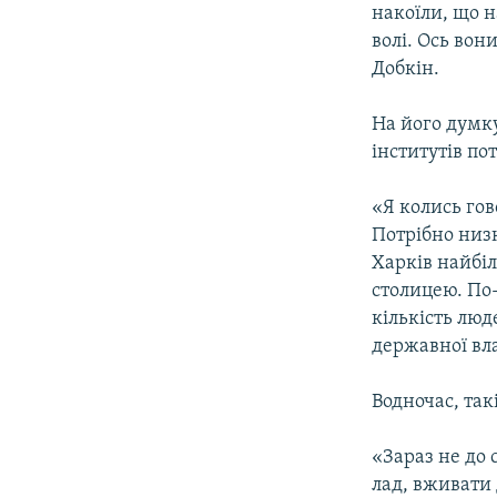
накоїли, що н
волі. Ось вон
Добкін.
На його думку
інститутів по
«Я колись гов
Потрібно низк
Харків найбіл
столицею. По-д
кількість люд
державної вл
Водночас, так
«Зараз не до 
лад, вживати 