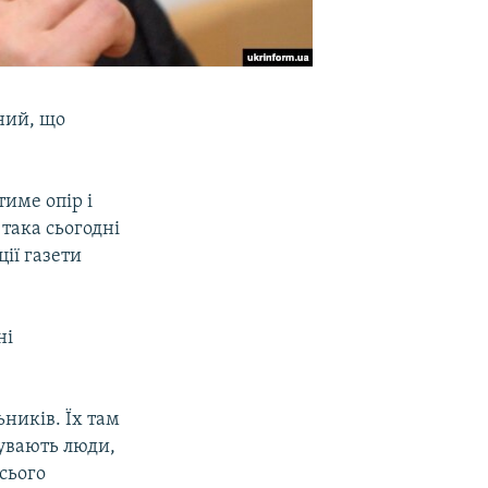
ний, що
тиме опір і
така сьогодні
ції газети
ні
ників. Їх там
бувають люди,
сього