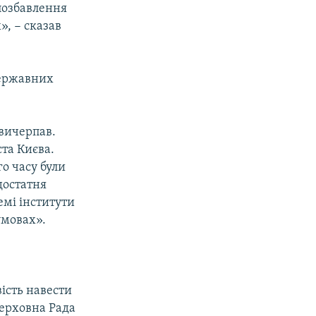
 позбавлення
», − сказав
державних
 вичерпав.
та Києва.
о часу були
 достатня
емі інститути
умовах».
вість навести
Верховна Рада