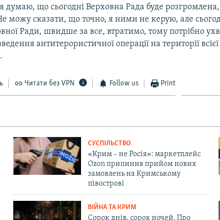
 я думаю, що сьогодні Верховна Рада буде розгромлена
Не можу сказати, що точно, я ними не керую, але сього
вної Ради, швидше за все, втратимо, тому потрібно у
ведення антитерористичної операції на території всієї
.
ь
Читати без VPN
Follow us
Print
СУСПІЛЬСТВО
«Крим – не Росія»: маркетплейс
Ozon припинив прийом нових
замовлень на Кримському
півострові
ВІЙНА ТА КРИМ
Сорок днів, сорок ночей. Про