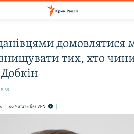
данівцями домовлятися 
 знищувати тих, хто чин
 Добкін
15:39
ь
Читати без VPN