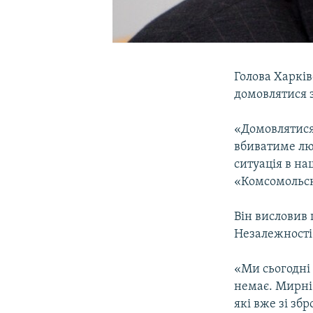
Голова Харкі
домовлятися 
«Домовлятися 
вбиватиме лю
ситуація в наш
«Комсомольск
Він висловив
Незалежності
«Ми сьогодні
немає. Мирні 
які вже зі зб