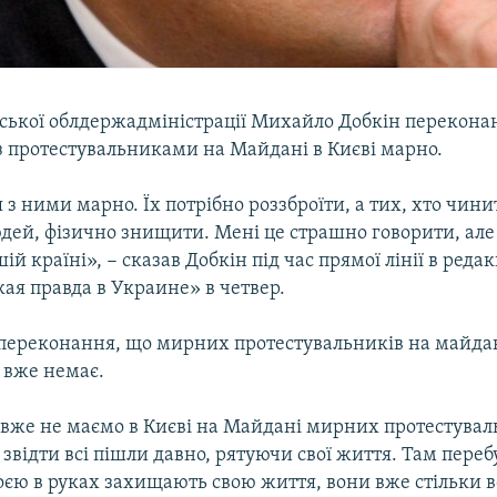
вської облдержадміністрації Михайло Добкін перекона
з протестувальниками на Майдані в Києві марно.
з ними марно. Їх потрібно роззброїти, а тих, хто чини
дей, фізично знищити. Мені це страшно говорити, але 
ій країні», − сказав Добкін під час прямої лінії в редак
ая правда в Украине» в четвер.
 переконання, що мирних протестувальників на майда
 вже немає.
 вже не маємо в Києві на Майдані мирних протестуваль
звідти всі пішли давно, рятуючи свої життя. Там пере
роєю в руках захищають свою життя, вони вже стільки в