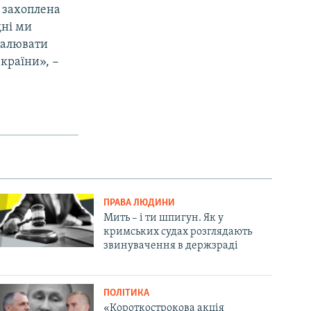
, захоплена
дні ми
хвалювати
 країни», −
ПРАВА ЛЮДИНИ
Мить – і ти шпигун. Як у
кримських судах розглядають
звинувачення в держзраді
ПОЛІТИКА
«Короткострокова акція