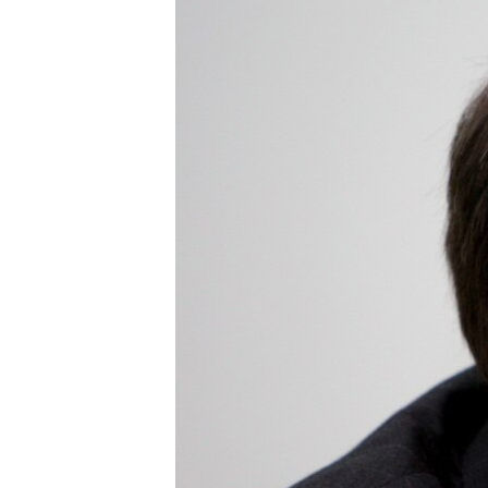
ВІДЕОУРОКИ «ELIFBE»
СВІДЧЕННЯ ОКУПАЦІЇ
УКРАЇНСЬКА ПРОБЛЕМА КРИМУ
ІНФОГРАФІКА