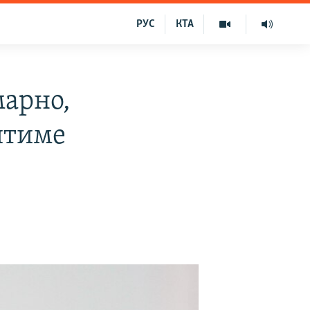
РУС
КТА
марно,
итиме