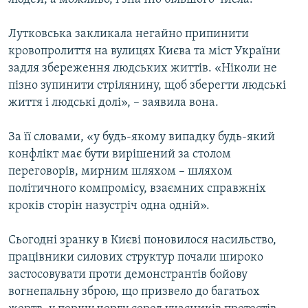
Лутковська закликала негайно припинити
кровопролиття на вулицях Києва та міст України
задля збереження людських життів. «Ніколи не
пізно зупинити стрілянину, щоб зберегти людські
життя і людські долі», – заявила вона.
За її словами, «у будь-якому випадку будь-який
конфлікт має бути вирішений за столом
переговорів, мирним шляхом – шляхом
політичного компромісу, взаємних справжніх
кроків сторін назустріч одна одній».
Сьогодні зранку в Києві поновилося насильство,
працівники силових структур почали широко
застосовувати проти демонстрантів бойову
вогнепальну зброю, що призвело до багатьох