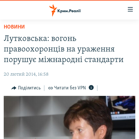
Доступність
посилання
Перейти
НОВИНИ
до
НОВИНИ
Лутковська: вогонь
основного
ВОДА.КРИМ
матеріалу
правоохоронців на ураження
ВІДЕО ТА ФОТО
Перейти
порушує міжнародні стандарти
до
ПОЛІТИКА
основної
20 лютий 2014, 16:58
БЛОГИ
навігації
Перейти
Поділитись
Читати без VPN
ПОГЛЯД
до
ІНТЕРВ'Ю
пошуку
ВСЕ ЗА ДЕНЬ
СПЕЦПРОЕКТИ
ЯК ОБІЙТИ БЛОКУВАННЯ
ДЕПОРТАЦІЯ