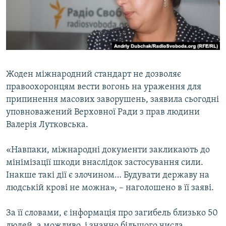
ВІДЕОУРОКИ «ELIFBE»
Русский
СВІДЧЕННЯ ОКУПАЦІЇ
Qırımtatar
УКРАЇНСЬКА ПРОБЛЕМА КРИМУ
ДОЛУЧАЙСЯ!
ІНФОГРАФІКА
Жоден міжнародний стандарт не дозволяє
правоохоронцям вести вогонь на ураження для
припинення масових заворушень, заявила сьогодні
Усі сайти RFE/RL
уповноважений Верховної Ради з прав людини
Валерія Лутковська.
«Навпаки, міжнародні документи закликають до
мінімізації шкоди внаслідок застосування сили.
Інакше такі дії є злочином… Будувати державу на
людській крові не можна», – наголошено в її заяві.
За її словами, є інформація про загибель близько 50
людей, а можливо, і значно більшого числа.