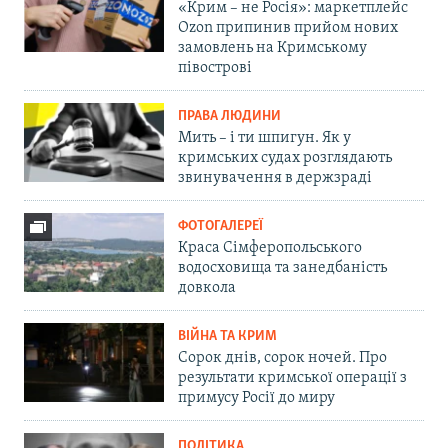
«Крим – не Росія»: маркетплейс
Ozon припинив прийом нових
замовлень на Кримському
півострові
ПРАВА ЛЮДИНИ
Мить – і ти шпигун. Як у
кримських судах розглядають
звинувачення в держзраді
ФОТОГАЛЕРЕЇ
Краса Сімферопольського
водосховища та занедбаність
довкола
ВІЙНА ТА КРИМ
Сорок днів, сорок ночей. Про
результати кримської операції з
примусу Росії до миру
ПОЛІТИКА