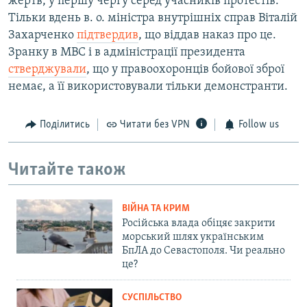
жертв, у першу чергу серед учасників протестів.
Тільки вдень в. о. міністра внутрішніх справ Віталій
Захарченко
підтвердив
, що віддав наказ про це.
Зранку в МВС і в адміністрації президента
стверджували
, що у правоохоронців бойової зброї
немає, а її використовували тільки демонстранти.
Поділитись
Читати без VPN
Follow us
Читайте також
ВІЙНА ТА КРИМ
Російська влада обіцяє закрити
морський шлях українським
БпЛА до Севастополя. Чи реально
це?
СУСПІЛЬСТВО