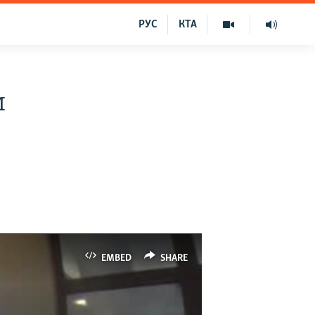
РУС
КТА
и
EMBED
SHARE