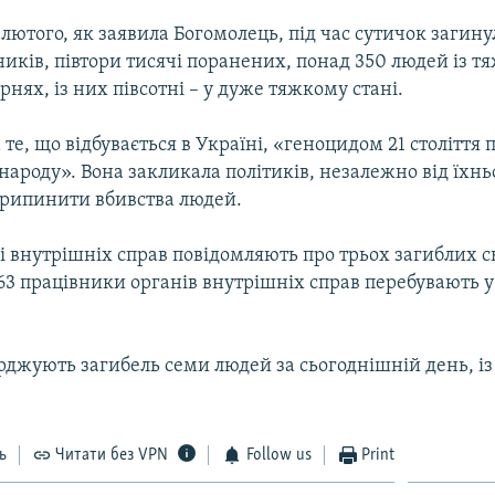
8 лютого, як заявила Богомолець, під час сутичок загину
иків, півтори тисячі поранених, понад 350 людей із 
рнях, із них півсотні – у дуже тяжкому стані.
 те, що відбувається в Україні, «геноцидом 21 століття 
народу». Вона закликала політиків, незалежно від їхнь
припинити вбивства людей.
і внутрішніх справ повідомляють про трьох загиблих с
 63 працівники органів внутрішніх справ перебувають 
джують загибель семи людей за сьогоднішній день, із
ь
Читати без VPN
Follow us
Print