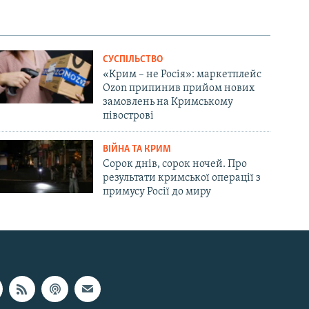
СУСПІЛЬСТВО
«Крим – не Росія»: маркетплейс
Ozon припинив прийом нових
замовлень на Кримському
півострові
ВІЙНА ТА КРИМ
Сорок днів, сорок ночей. Про
результати кримської операції з
примусу Росії до миру