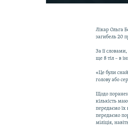
Лікар Ольга 
загибель 20 п
За її словами
ще 8 тіл – в і
«Це були снай
голову або се
Щодо поранени
кількість маю
передаємо їх 
передаємо по
міліція, наві