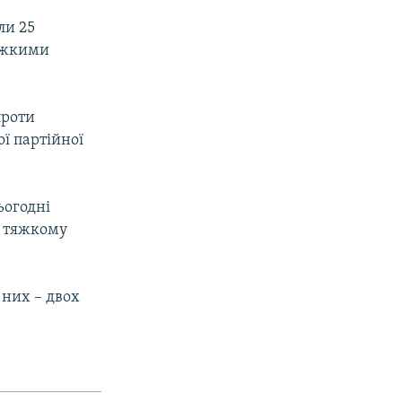
ли 25
тяжкими
проти
ої партійної
ьогодні
у тяжкому
 них – двох