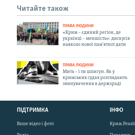
Читайте також
ПРАВА ЛЮДИНИ
«Крим – єдиний регіон, де
українці – меншість»: дискусія
навколо нової пам'ятної дати
ПРАВА ЛЮДИНИ
Мить – і ти шпигун. Як у
кримських судах розглядають
звинувачення в держзраді
Русский
ПІДТРИМКА
ІНФО
Qırımtatar
Ваше відео і фото
Крим.Реалії
ДОЛУЧАЙСЯ!