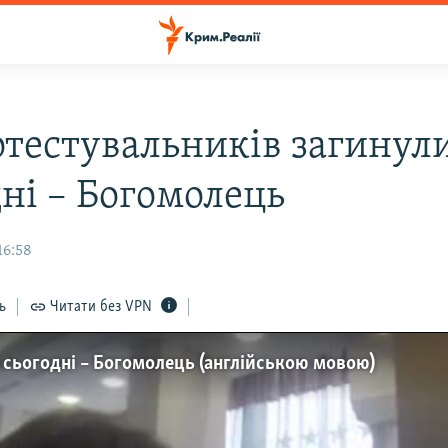
отестувальників загинул
дні – Богомолець
16:58
ь
Читати без VPN
 сьогодні – Богомолець (англійською мовою)