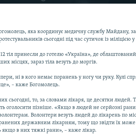
Богомолець, яка координує медичну службу Майдану, за
ротестувальників сьогодні під час сутичок із міліцією у
, 12 тіл принесли до готелю «Україна», де облаштовани
нших місцях, зараз тіла везуть до моргів.
пери, ні в кого немає поранень у ногу чи руку. Кулі сп
рце», – каже Богомолець.
х сьогодні, то, за словами лікаря, це десятки людей. 
ть оголосити пізніше. «Якщо в людей не серйозні рани
волонтерам. Волонтери везуть людей до лікарень по мі
ранених державним лікарням, тому що звідти їх може
ть якщо в них тяжкі рани», – каже лікар.