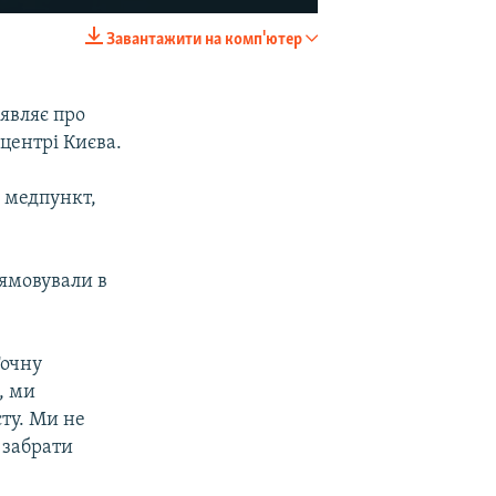
Завантажити на комп'ютер
EMBED
SHARE
являє про
 центрі Києва.
й медпункт,
рямовували в
Точну
, ми
сту. Ми не
 забрати