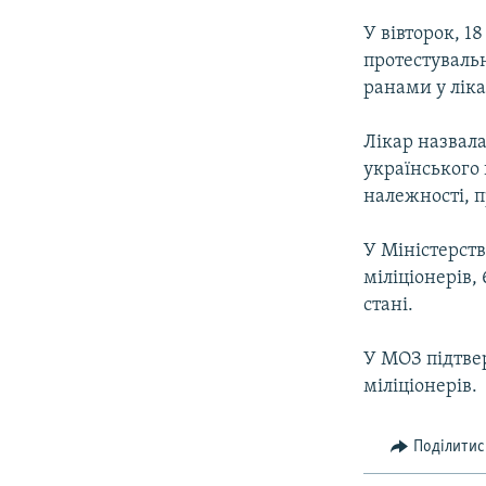
У вівторок, 1
протестувальн
ранами у ліка
Лікар назвала
українського 
належності, 
У Міністерств
міліціонерів,
стані.
У МОЗ підтвер
міліціонерів.
Поділитис