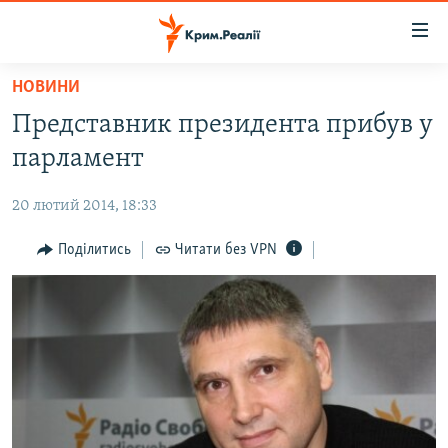
Доступність
посилання
Перейти
НОВИНИ
до
НОВИНИ
Представник президента прибув у
основного
ВОДА.КРИМ
матеріалу
парламент
ВІДЕО ТА ФОТО
Перейти
до
20 лютий 2014, 18:33
ПОЛІТИКА
основної
БЛОГИ
Поділитись
Читати без VPN
навігації
Перейти
ПОГЛЯД
до
ІНТЕРВ'Ю
пошуку
ВСЕ ЗА ДЕНЬ
СПЕЦПРОЕКТИ
ЯК ОБІЙТИ БЛОКУВАННЯ
ДЕПОРТАЦІЯ