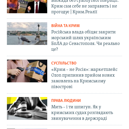
Блокада без сухопутної операції:
Крим сам себе не заправить і не
прогодує | Крим.Реалії
ВІЙНА ТА КРИМ
Російська влада обіцяє закрити
морський шлях українським
БпЛА до Севастополя. Чи реально
це?
СУСПІЛЬСТВО
«Крим – не Росія»: маркетплейс
Ozon припинив прийом нових
замовлень на Кримському
півострові
ПРАВА ЛЮДИНИ
Мить – і ти шпигун. Як у
кримських судах розглядають
звинувачення в держзраді