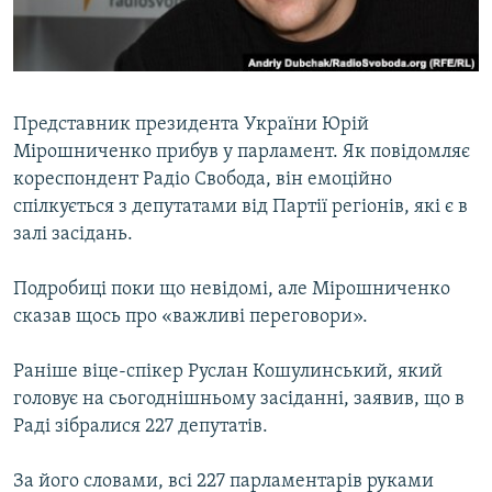
ВІДЕОУРОКИ «ELIFBE»
Русский
СВІДЧЕННЯ ОКУПАЦІЇ
Qırımtatar
УКРАЇНСЬКА ПРОБЛЕМА КРИМУ
Представник президента України Юрій
ДОЛУЧАЙСЯ!
ІНФОГРАФІКА
Мірошниченко прибув у парламент. Як повідомляє
кореспондент Радіо Свобода, він емоційно
спілкується з депутатами від Партії регіонів, які є в
залі засідань.
Усі сайти RFE/RL
Подробиці поки що невідомі, але Мірошниченко
сказав щось про «важливі переговори».
Раніше віце-спікер Руслан Кошулинський, який
головує на сьогоднішньому засіданні, заявив, що в
Раді зібралися 227 депутатів.
За його словами, всі 227 парламентарів руками