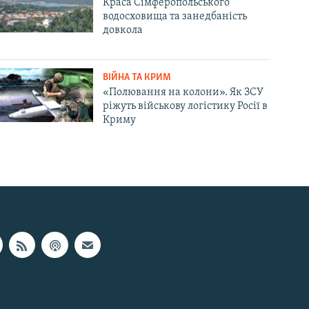
Краса Сімферопольського
водосховища та занедбаність
довкола
ВІЙНА ТА КРИМ
«Полювання на колони». Як ЗСУ
ріжуть військову логістику Росії в
Криму