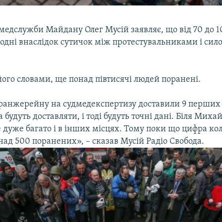
медслужби Майдану Олег Мусій заявляє, що від 70 до 
годні внаслідок сутичок між протестувальниками і сил
 його словами, ще понад півтисячі людей поранені.
ранжерейну на судмедекспертизу доставили 9 перших 
а будуть доставляти, і тоді будуть точні дані. Біля Миха
 дуже багато і в інших місцях. Тому поки що цифра кол
понад 500 поранених», – сказав Мусій Радіо Свобода.