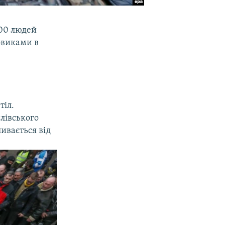
100 людей
овиками в
тіл.
йлівського
ивається від