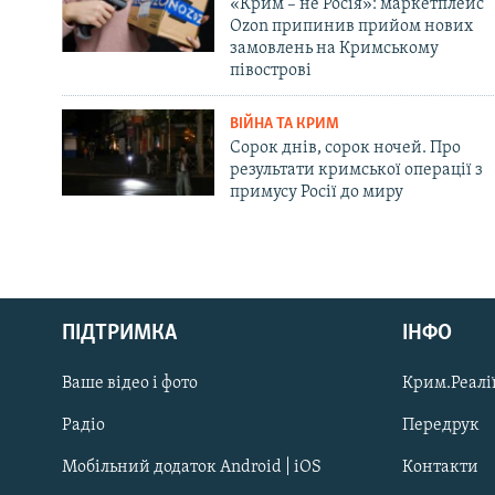
«Крим – не Росія»: маркетплейс
Ozon припинив прийом нових
замовлень на Кримському
півострові
ВІЙНА ТА КРИМ
Сорок днів, сорок ночей. Про
результати кримської операції з
примусу Росії до миру
Русский
ПІДТРИМКА
ІНФО
Qırımtatar
Ваше відео і фото
Крим.Реалії
ДОЛУЧАЙСЯ!
Радіо
Передрук
Мобільний додаток Android | iOS
Контакти