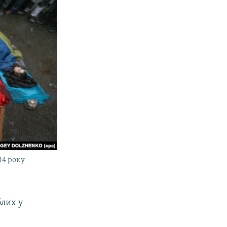
14 року
блих у