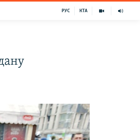
РУС
КТА
йдану