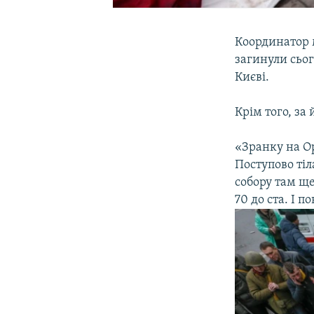
Координатор 
загинули сьо
Києві.
Крім того, за
«Зранку на О
Поступово тіл
собору там ще
70 до ста. І 