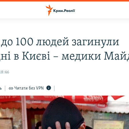
0 до 100 людей загинули
дні в Києві – медики Ма
18:46
ь
Читати без VPN