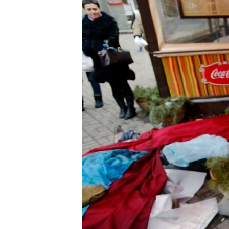
ВІДЕОУРОКИ «ELIFBE»
СВІДЧЕННЯ ОКУПАЦІЇ
УКРАЇНСЬКА ПРОБЛЕМА КРИМУ
ІНФОГРАФІКА