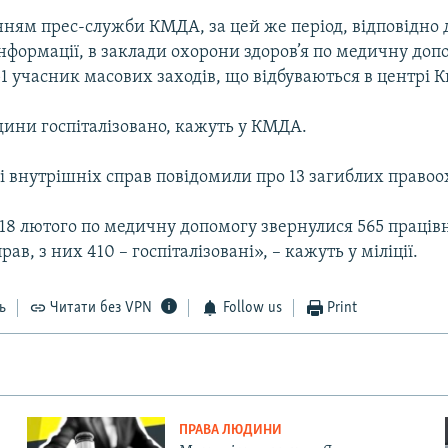
нням прес-служби КМДА, за цей же період, відповідно 
нформації, в заклади охорони здоров’я по медичну доп
1 учасник масових заходів, що відбуваються в центрі К
дини госпіталізовано, кажуть у КМДА.
і внутрішніх справ повідомили про 13 загиблих правоо
 18 лютого по медичну допомогу звернулися 565 праців
ав, з них 410 – госпіталізовані», – кажуть у міліції.
ь
Читати без VPN
Follow us
Print
ПРАВА ЛЮДИНИ