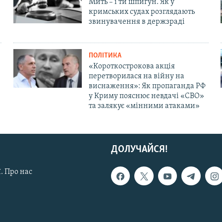
Мить – і ти шпигун. Як у
кримських судах розглядають
звинувачення в держзраді
ПОЛІТИКА
«Короткострокова акція
перетворилася на війну на
виснаження»: Як пропаганда РФ
у Криму пояснює невдачі «СВО»
та залякує «мінними атаками»
ДОЛУЧАЙСЯ!
. Про нас