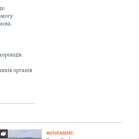
до
омогу
иєва.
хоронців.
ників органів
ФОТОГАЛЕРЕЇ