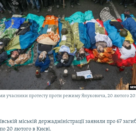
ми учасники протесту проти режиму Януковича, 20 лютого 20
ївській міській держадміністрації заявили про 67 заги
по 20 лютого в Києві.