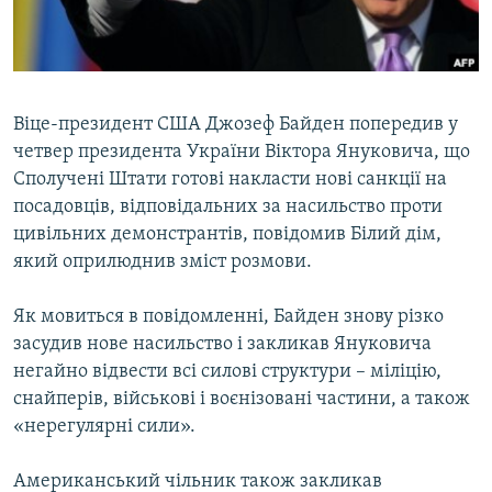
ВІДЕОУРОКИ «ELIFBE»
Русский
СВІДЧЕННЯ ОКУПАЦІЇ
Qırımtatar
УКРАЇНСЬКА ПРОБЛЕМА КРИМУ
Віце-президент США Джозеф Байден попередив у
ДОЛУЧАЙСЯ!
ІНФОГРАФІКА
четвер президента України Віктора Януковича, що
Сполучені Штати готові накласти нові санкції на
посадовців, відповідальних за насильство проти
цивільних демонстрантів, повідомив Білий дім,
Усі сайти RFE/RL
який оприлюднив зміст розмови.
Як мовиться в повідомленні, Байден знову різко
засудив нове насильство і закликав Януковича
негайно відвести всі силові структури – міліцію,
снайперів, військові і воєнізовані частини, а також
«нерегулярні сили».
Американський чільник також закликав