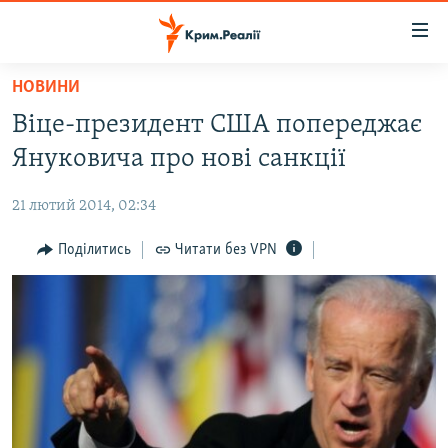
Доступність
посилання
Перейти
НОВИНИ
до
НОВИНИ
Віце-президент США попереджає
основного
ВОДА.КРИМ
матеріалу
Януковича про нові санкції
ВІДЕО ТА ФОТО
Перейти
до
21 лютий 2014, 02:34
ПОЛІТИКА
основної
БЛОГИ
Поділитись
Читати без VPN
навігації
Перейти
ПОГЛЯД
до
ІНТЕРВ'Ю
пошуку
ВСЕ ЗА ДЕНЬ
СПЕЦПРОЕКТИ
ЯК ОБІЙТИ БЛОКУВАННЯ
ДЕПОРТАЦІЯ