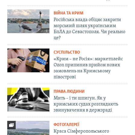
ВІЙНА ТА КРИМ
Російська влада обіцяє закрити
морський шлях українським
БпЛА до Севастополя. Чи реально
це?
СУСПІЛЬСТВО
«Крим – не Росія»: маркетплейс
Ozon припинив прийом нових
замовлень на Кримському
півострові
ПРАВА ЛЮДИНИ
Мить – і ти шпигун. Як у
кримських судах розглядають
звинувачення в держзраді
ФОТОГАЛЕРЕЇ
Краса Сімферопольського