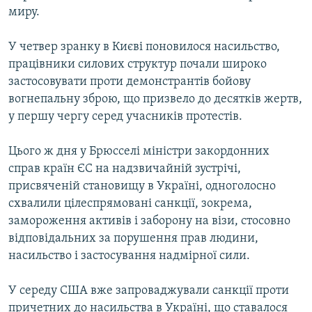
миру.
У четвер зранку в Києві поновилося насильство,
працівники силових структур почали широко
застосовувати проти демонстрантів бойову
вогнепальну зброю, що призвело до десятків жертв,
у першу чергу серед учасників протестів.
Цього ж дня у Брюсселі міністри закордонних
справ країн ЄС на надзвичайній зустрічі,
присвяченій становищу в Україні, одноголосно
схвалили цілеспрямовані санкції, зокрема,
замороження активів і заборону на візи, стосовно
відповідальних за порушення прав людини,
насильство і застосування надмірної сили.
У середу США вже запроваджували санкції проти
причетних до насильства в Україні, що ставалося