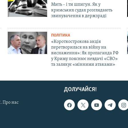
Мить – і ти шпигун. Як у
кримських судах розглядають
звинувачення в держзраді
ПОЛІТИКА
«Короткострокова акція
перетворилася на війну на
виснаження»: Як пропаганда РФ
у Криму пояснює невдачі «СВО»
та залякує «мінними атаками»
ДОЛУЧАЙСЯ!
. Про нас