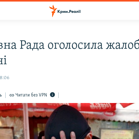
вна Рада оголосила жалоб
ні
18:06
ь
Читати без VPN