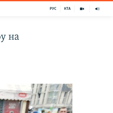
РУС
КТА
у на