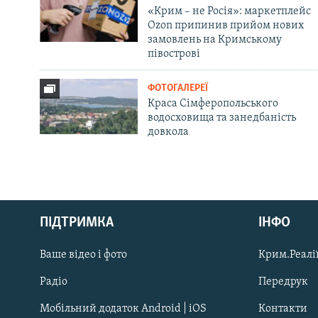
«Крим – не Росія»: маркетплейс
Ozon припинив прийом нових
замовлень на Кримському
півострові
ФОТОГАЛЕРЕЇ
Краса Сімферопольського
водосховища та занедбаність
довкола
Русский
ПІДТРИМКА
ІНФО
Qırımtatar
Ваше відео і фото
Крим.Реалії
ДОЛУЧАЙСЯ!
Радіо
Передрук
Мобільний додаток Android | iOS
Контакти