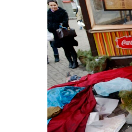
ВІДЕОУРОКИ «ELIFBE»
СВІДЧЕННЯ ОКУПАЦІЇ
УКРАЇНСЬКА ПРОБЛЕМА КРИМУ
ІНФОГРАФІКА