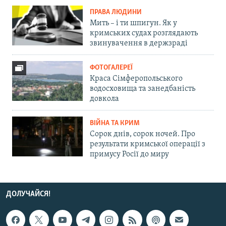
ПРАВА ЛЮДИНИ
Мить – і ти шпигун. Як у
кримських судах розглядають
звинувачення в держзраді
ФОТОГАЛЕРЕЇ
Краса Сімферопольського
водосховища та занедбаність
довкола
ВІЙНА ТА КРИМ
Сорок днів, сорок ночей. Про
результати кримської операції з
примусу Росії до миру
ДОЛУЧАЙСЯ!