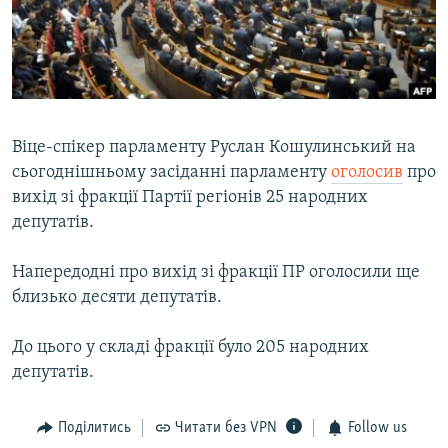
ВІДЕОУРОКИ «ELIFBE»
Русский
СВІДЧЕННЯ ОКУПАЦІЇ
Qırımtatar
УКРАЇНСЬКА ПРОБЛЕМА КРИМУ
ДОЛУЧАЙСЯ!
ІНФОГРАФІКА
Віце-спікер парламенту Руслан Кошулинський на
сьогоднішньому засіданні парламенту
оголосив
про
вихід зі фракції Партії регіонів 25 народних
Усі сайти RFE/RL
депутатів.
Напередодні про вихід зі фракції ПР оголосили ще
близько десяти депутатів.
До цього у складі фракції було 205 народних
депутатів.
Поділитись
Читати без VPN
Follow us