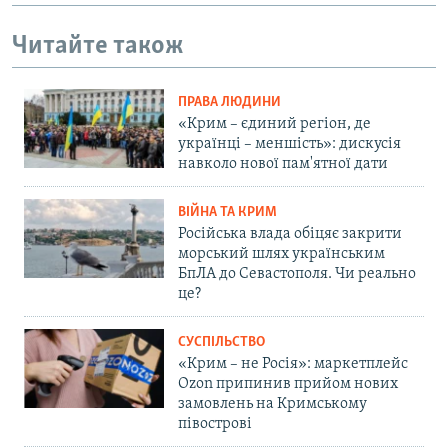
Читайте також
ПРАВА ЛЮДИНИ
«Крим – єдиний регіон, де
українці – меншість»: дискусія
навколо нової пам'ятної дати
ВІЙНА ТА КРИМ
Російська влада обіцяє закрити
морський шлях українським
БпЛА до Севастополя. Чи реально
це?
СУСПІЛЬСТВО
«Крим – не Росія»: маркетплейс
Ozon припинив прийом нових
замовлень на Кримському
півострові