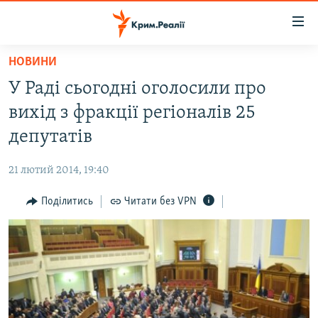
Доступність
посилання
Перейти
НОВИНИ
до
НОВИНИ
У Раді сьогодні оголосили про
основного
ВОДА.КРИМ
матеріалу
вихід з фракції регіоналів 25
ВІДЕО ТА ФОТО
Перейти
депутатів
до
ПОЛІТИКА
основної
21 лютий 2014, 19:40
БЛОГИ
навігації
Перейти
Поділитись
Читати без VPN
ПОГЛЯД
до
ІНТЕРВ'Ю
пошуку
ВСЕ ЗА ДЕНЬ
СПЕЦПРОЕКТИ
ЯК ОБІЙТИ БЛОКУВАННЯ
ДЕПОРТАЦІЯ