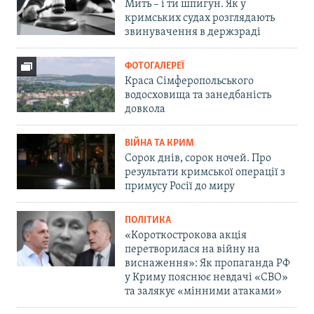
Мить – і ти шпигун. Як у
кримських судах розглядають
звинувачення в держзраді
ФОТОГАЛЕРЕЇ
Краса Сімферопольського
водосховища та занедбаність
довкола
ВІЙНА ТА КРИМ
Сорок днів, сорок ночей. Про
результати кримської операції з
примусу Росії до миру
ПОЛІТИКА
«Короткострокова акція
перетворилася на війну на
виснаження»: Як пропаганда РФ
у Криму пояснює невдачі «СВО»
та залякує «мінними атаками»