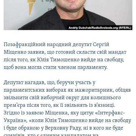
ВІДЕОУРОКИ «ELIFBE»
Русский
СВІДЧЕННЯ ОКУПАЦІЇ
Qırımtatar
УКРАЇНСЬКА ПРОБЛЕМА КРИМУ
ДОЛУЧАЙСЯ!
ІНФОГРАФІКА
Позафракційний народний депутат Сергій
Міщенко заявив, що готовий скласти свій мандат
після того, як Юлія Тимошенко вийде на свободу,
Усі сайти RFE/RL
щоб вона могла стати членом парламенту.
Депутат нагадав, що, беручи участь у
парламентських виборах як мажоритарник, обіцяв
звільнити свій виборчий округ для колишнього
прем’єра після того, як її звільнять із в’язниці.
Згідно із заявою Міщенка, яку цитує «Інтерфакс-
Україна», «коли Юлія Тимошенко вийде на свободу
і буде обраною у Верховну Раду, ні в кого не буде
сумнівів, хто є єдиним кандидатом на