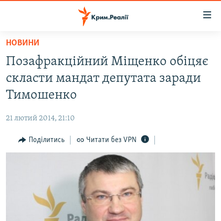
Доступність
посилання
Перейти
НОВИНИ
до
НОВИНИ
Позафракційний Міщенко обіцяє
основного
ВОДА.КРИМ
матеріалу
скласти мандат депутата заради
ВІДЕО ТА ФОТО
Перейти
Тимошенко
до
ПОЛІТИКА
основної
21 лютий 2014, 21:10
БЛОГИ
навігації
Перейти
Поділитись
Читати без VPN
ПОГЛЯД
до
ІНТЕРВ'Ю
пошуку
ВСЕ ЗА ДЕНЬ
СПЕЦПРОЕКТИ
ЯК ОБІЙТИ БЛОКУВАННЯ
ДЕПОРТАЦІЯ