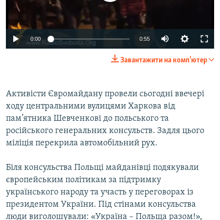
ВІДЕОУРОКИ «ELIFBE»
Русский
СВІДЧЕННЯ ОКУПАЦІЇ
Qırımtatar
0:00
0:55
УКРАЇНСЬКА ПРОБЛЕМА КРИМУ
Завантажити на комп'ютер
ДОЛУЧАЙСЯ!
ІНФОГРАФІКА
Активісти Євромайдану провели сьогодні ввечері
ходу центральними вулицями Харкова від
Усі сайти RFE/RL
пам’ятника Шевченкові до польського та
російського генеральних консульств. Задля цього
міліція перекрила автомобільний рух.
Біля консульства Польщі майданівці подякували
європейським політикам за підтримку
українського народу та участь у переговорах із
президентом України. Під стінами консульства
люди виголошували: «Україна – Польща разом!»,