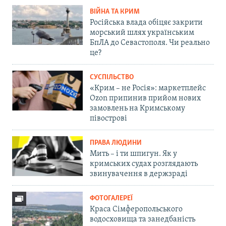
ВІЙНА ТА КРИМ
Російська влада обіцяє закрити
морський шлях українським
БпЛА до Севастополя. Чи реально
це?
СУСПІЛЬСТВО
«Крим – не Росія»: маркетплейс
Ozon припинив прийом нових
замовлень на Кримському
півострові
ПРАВА ЛЮДИНИ
Мить – і ти шпигун. Як у
кримських судах розглядають
звинувачення в держзраді
ФОТОГАЛЕРЕЇ
Краса Сімферопольського
водосховища та занедбаність