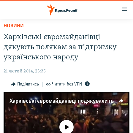
Доступність
посилання
Перейти
НОВИНИ
до
НОВИНИ
Харківські євромайданівці
основного
ВОДА.КРИМ
матеріалу
дякують полякам за підтримку
ВІДЕО ТА ФОТО
Перейти
українського народу
до
ПОЛІТИКА
основної
21 лютий 2014, 23:35
БЛОГИ
навігації
Перейти
Поділитись
Читати без VPN
ПОГЛЯД
до
ІНТЕРВ'Ю
пошуку
Харківські євромайданівці подякували полякам за підтримку українського народу
ВСЕ ЗА ДЕНЬ
СПЕЦПРОЕКТИ
No media source currently available
ЯК ОБІЙТИ БЛОКУВАННЯ
ДЕПОРТАЦІЯ