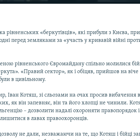
ка рівненських «беркутівців», які прибули з Києва, п
одні перед земляками за «участь у кривавій війні прот
сценою рівненського Євромайдану спільно молилися бій
еркута». «Правий сектор», як і обіцяв, прийшов на віче
були в цивільному.
р, Іван Котяш, зі сльозами на очах просив вибачення в
ких, як він запевняє, він та його хлопці не чинили. Ко
льгенцію – дозволити надалі охороняти правопорядок і
о лишитися в лавах правоохоронців.
озволу не дали, незважаючи на те, що Котяш і бійці з