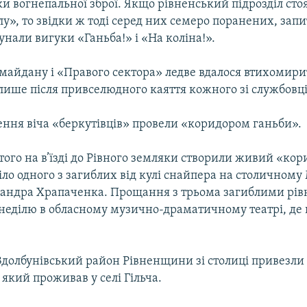
ки вогнепальної зброї. Якщо рівненський підрозділ сто
у», то звідки ж тоді серед них семеро поранених, зап
нали вигуки «Ганьба!» і «На коліна!».
майдану і «Правого сектора» ледве вдалося втихомири
лише після привселюдного каяття кожного зі службовці
ення віча «беркутівців» провели «коридором ганьби».
того на в’їзді до Рівного земляки створили живий «кор
іло одного з загиблих від кулі снайпера на столичному 
сандра Храпаченка. Прощання з трьома загиблими рі
а неділю в обласному музично-драматичному театрі, де
Здолбунівський район Рівненщини зі столиці привезли 
 який проживав у селі Гільча.