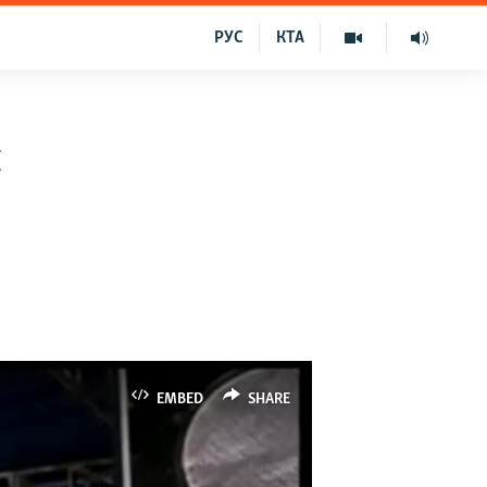
РУС
КТА
я
EMBED
SHARE