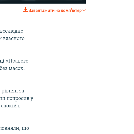
Завантажити на комп'ютер
EMBED
SHARE
ривселюдно
и власного
ці «Правого
 без масок.
 рівнян за
тяш попросив у
 спокій в
апевняли, що