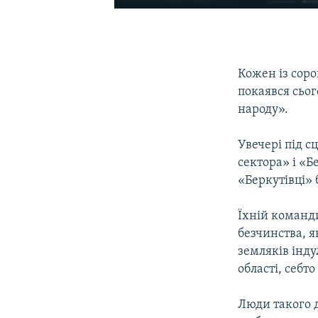
Кожен із соро
покаявся сьог
народу».
Увечері під 
сектора» і «Б
«Беркутівці» 
Їхній команди
безчинства, я
земляків інду
області, себт
Люди такого д