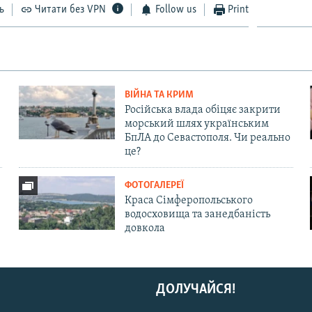
ь
Читати без VPN
Follow us
Print
ВІЙНА ТА КРИМ
Російська влада обіцяє закрити
морський шлях українським
БпЛА до Севастополя. Чи реально
це?
ФОТОГАЛЕРЕЇ
Краса Сімферопольського
водосховища та занедбаність
довкола
ДОЛУЧАЙСЯ!