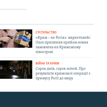
СУСПІЛЬСТВО
«Крим – не Росія»: маркетплейс
Ozon припинив прийом нових
замовлень на Кримському
півострові
ВІЙНА ТА КРИМ
Сорок днів, сорок ночей. Про
результати кримської операції з
примусу Росії до миру