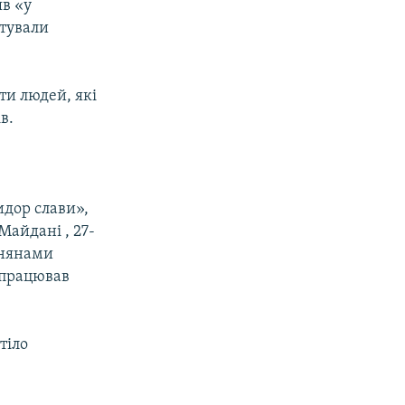
яв «у
итували
ти людей, які
в.
идор слави»,
Майдані , 27-
внянами
 працював
тіло