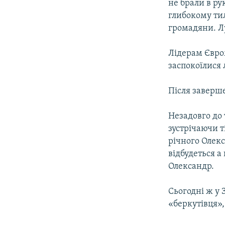
не брали в ру
глибокому тил
громадяни. Лу
Лідерам Євро
заспокоїлися 
Після заверш
Незадовго до 
зустрічаючи т
річного Олек
відбудеться 
Олександр.
Сьогодні ж у 
«беркутівця»,