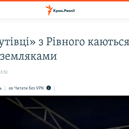
тівці» з Рівного каютьс
 земляками
3:51
ь
Читати без VPN