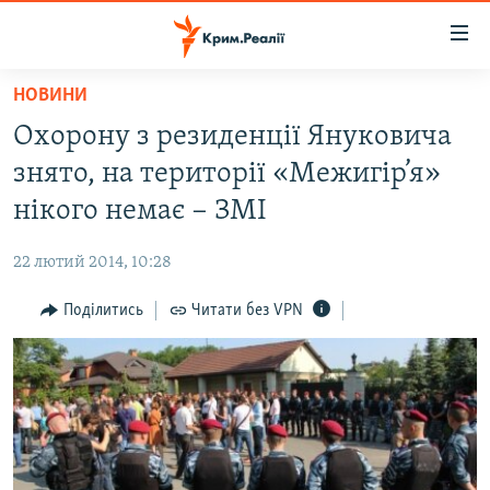
Доступність
посилання
Перейти
НОВИНИ
до
НОВИНИ
Охорону з резиденції Януковича
основного
ВОДА.КРИМ
матеріалу
знято, на території «Межигір’я»
ВІДЕО ТА ФОТО
Перейти
нікого немає − ЗМІ
до
ПОЛІТИКА
основної
22 лютий 2014, 10:28
БЛОГИ
навігації
Перейти
Поділитись
Читати без VPN
ПОГЛЯД
до
ІНТЕРВ'Ю
пошуку
ВСЕ ЗА ДЕНЬ
СПЕЦПРОЕКТИ
ЯК ОБІЙТИ БЛОКУВАННЯ
ДЕПОРТАЦІЯ