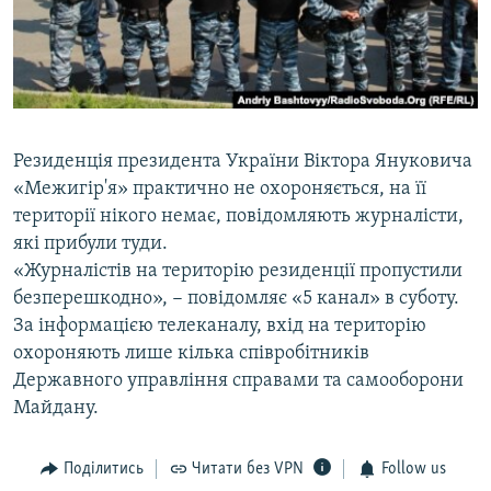
ВІДЕОУРОКИ «ELIFBE»
Русский
СВІДЧЕННЯ ОКУПАЦІЇ
Qırımtatar
УКРАЇНСЬКА ПРОБЛЕМА КРИМУ
ДОЛУЧАЙСЯ!
ІНФОГРАФІКА
Резиденція президента України Віктора Януковича
«Межигір'я» практично не охороняється, на її
території нікого немає, повідомляють журналісти,
Усі сайти RFE/RL
які прибули туди.
«Журналістів на територію резиденції пропустили
безперешкодно», − повідомляє «5 канал» в суботу.
За інформацією телеканалу, вхід на територію
охороняють лише кілька співробітників
Державного управління справами та самооборони
Майдану.
Поділитись
Читати без VPN
Follow us