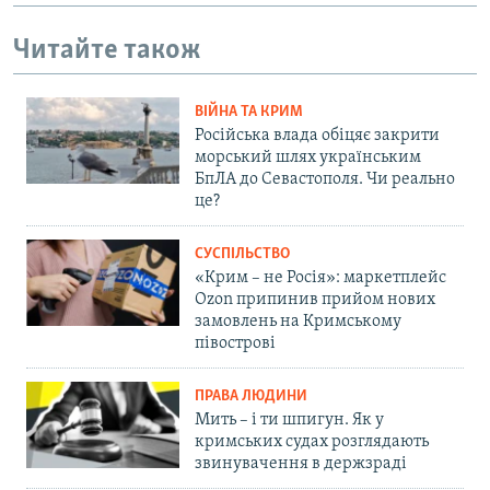
Читайте також
ВІЙНА ТА КРИМ
Російська влада обіцяє закрити
морський шлях українським
БпЛА до Севастополя. Чи реально
це?
СУСПІЛЬСТВО
«Крим – не Росія»: маркетплейс
Ozon припинив прийом нових
замовлень на Кримському
півострові
ПРАВА ЛЮДИНИ
Мить – і ти шпигун. Як у
кримських судах розглядають
звинувачення в держзраді