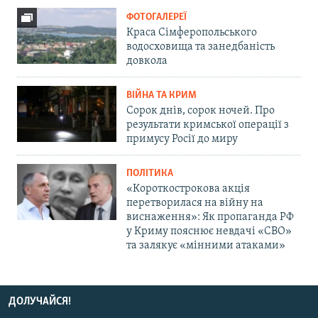
ФОТОГАЛЕРЕЇ
Краса Сімферопольського
водосховища та занедбаність
довкола
ВІЙНА ТА КРИМ
Сорок днів, сорок ночей. Про
результати кримської операції з
примусу Росії до миру
ПОЛІТИКА
«Короткострокова акція
перетворилася на війну на
виснаження»: Як пропаганда РФ
у Криму пояснює невдачі «СВО»
та залякує «мінними атаками»
ДОЛУЧАЙСЯ!