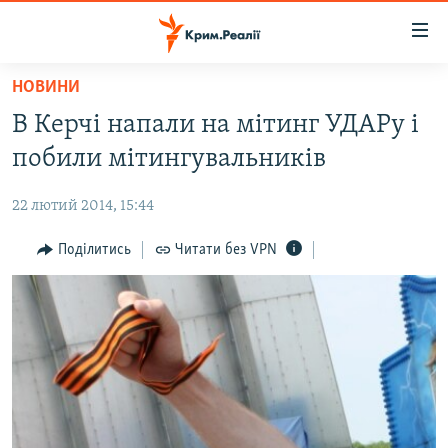
Доступність
посилання
Перейти
НОВИНИ
до
НОВИНИ
В Керчі напали на мітинг УДАРу і
основного
ВОДА.КРИМ
матеріалу
побили мітингувальників
ВІДЕО ТА ФОТО
Перейти
до
22 лютий 2014, 15:44
ПОЛІТИКА
основної
БЛОГИ
Поділитись
Читати без VPN
навігації
Перейти
ПОГЛЯД
до
ІНТЕРВ'Ю
пошуку
ВСЕ ЗА ДЕНЬ
СПЕЦПРОЕКТИ
ЯК ОБІЙТИ БЛОКУВАННЯ
ДЕПОРТАЦІЯ