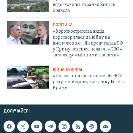
водосховища та занедбаність
довкола
ПОЛІТИКА
«Короткострокова акція
перетворилася на війну на
виснаження»: Як пропаганда РФ
у Криму пояснює невдачі «СВО»
та залякує «мінними атаками»
ВІЙНА ТА КРИМ
«Полювання на колони». Як ЗСУ
ріжуть військову логістику Росії в
Криму
ДОЛУЧАЙСЯ!