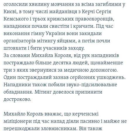
оголосили хвилину мовчання за всіма загиблими у
Києві, в тому числі майданівця з Керчі Сергія
Кемського і трьох кримських правоохоронців,
нападники почали свистіти і кричати. Під час
виконання гімну України вони закидали
організаторів мітингу яйцями, а потім почли
штовхати і бити учасників заходу.
За словами Михайла Короля, від рук нападників
постраждало більше десятка людей, щонайменше
три з яких звернулися за медичною допомогою.
Один постраждалий зазнав серйозних ушкоджень.
Нападники також побили звуко-підсилювальне
обладнання. Мітинг довелося припинити
достроково.
Михайло Король вважає, що керченські
міліціонери під час напад діяли пасивно і майже не
перешкоджали зловмисникам. Він також