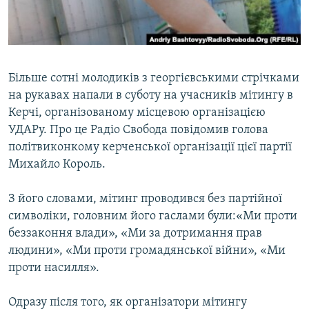
ВІДЕОУРОКИ «ELIFBE»
Русский
СВІДЧЕННЯ ОКУПАЦІЇ
Qırımtatar
УКРАЇНСЬКА ПРОБЛЕМА КРИМУ
Більше сотні молодиків з георгієвськими стрічками
ДОЛУЧАЙСЯ!
ІНФОГРАФІКА
на рукавах напали в суботу на учасників мітингу в
Керчі, організованому місцевою організацією
УДАРу. Про це Радіо Свобода повідомив голова
політвиконкому керченської організації цієї партії
Усі сайти RFE/RL
Михайло Король.
З його словами, мітинг проводився без партійної
символіки, головним його гаслами були:«Ми проти
беззаконня влади», «Ми за дотримання прав
людини», «Ми проти громадянської війни», «Ми
проти насилля».
Одразу після того, як організатори мітингу