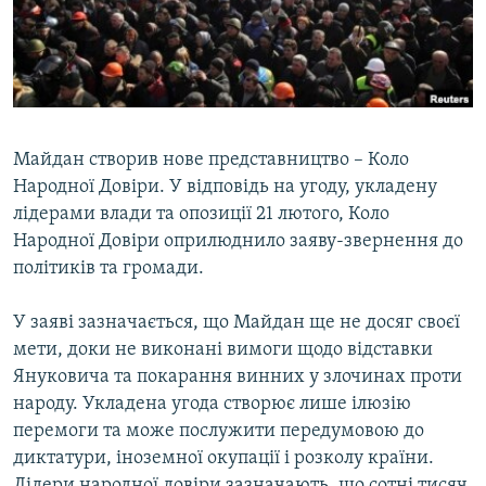
ВІДЕОУРОКИ «ELIFBE»
Русский
СВІДЧЕННЯ ОКУПАЦІЇ
Qırımtatar
УКРАЇНСЬКА ПРОБЛЕМА КРИМУ
ДОЛУЧАЙСЯ!
ІНФОГРАФІКА
Майдан створив нове представництво – Коло
Народної Довіри. У відповідь на угоду, укладену
лідерами влади та опозиції 21 лютого, Коло
Усі сайти RFE/RL
Народної Довіри оприлюднило заяву-звернення до
політиків та громади.
У заяві зазначається, що Майдан ще не досяг своєї
мети, доки не виконані вимоги щодо відставки
Януковича та покарання винних у злочинах проти
народу. Укладена угода створює лише ілюзію
перемоги та може послужити передумовою до
диктатури, іноземної окупації і розколу країни.
Лідери народної довіри зазначають, що сотні тисяч