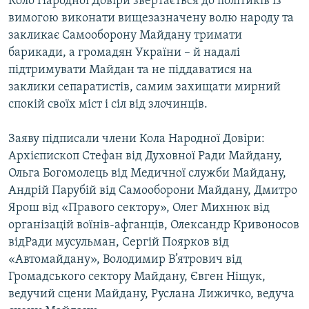
Коло Народної Довіри звертається до політиків із
вимогою виконати вищезазначену волю народу та
закликає Самооборону Майдану тримати
барикади, а громадян України – й надалі
підтримувати Майдан та не піддаватися на
заклики сепаратистів, самим захищати мирний
спокій своїх міст і сіл від злочинців.
Заяву підписали члени Кола Народної Довіри:
Архієпископ Стефан від Духовної Ради Майдану,
Ольга Богомолець від Медичної служби Майдану,
Андрій Парубій від Самооборони Майдану, Дмитро
Ярош від «Правого сектору», Олег Михнюк від
організацій воїнів-афганців, Олександр Кривоносов
відРади мусульман, Сергій Поярков від
«Автомайдану», Володимир В’ятрович від
Громадського сектору Майдану, Євген Ніщук,
ведучий сцени Майдану, Руслана Лижичко, ведуча