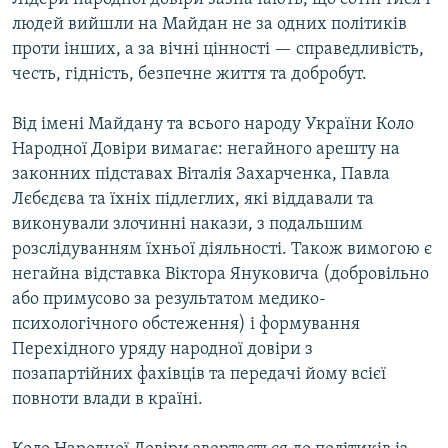
людей вийшли на Майдан не за одних політиків
проти інших, а за вічні цінності — справедливість,
честь, гідність, безпечне життя та добробут.
Від імені Майдану та всього народу України Коло
Народної Довіри вимагає: негайного арешту на
законних підставах Віталія Захарченка, Павла
Лєбєдєва та їхніх підлеглих, які віддавали та
виконували злочинні накази, з подальшим
розслідуванням їхньої діяльності. Також вимогою є
негайна відставка Віктора Януковича (добровільно
або примусово за результатом медико-
психологічного обстеження) і формування
Перехідного уряду народної довіри з
позапартійних фахівців та передачі йому всієї
повноти влади в країні.