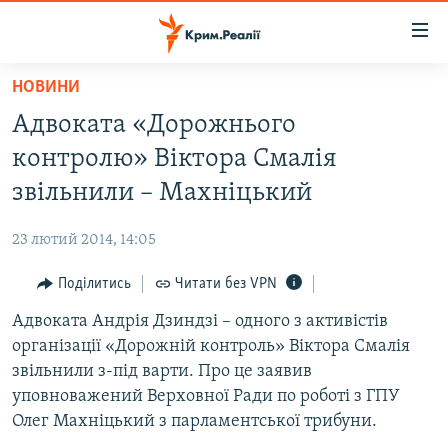
Доступність
посилання
Перейти
НОВИНИ
до
НОВИНИ
Адвоката «Дорожнього
основного
ВОДА.КРИМ
матеріалу
контролю» Віктора Смалія
ВІДЕО ТА ФОТО
Перейти
звільнили – Махніцький
до
ПОЛІТИКА
основної
23 лютий 2014, 14:05
БЛОГИ
навігації
Перейти
Поділитись
Читати без VPN
ПОГЛЯД
до
Адвоката Андрія Дзиндзі – одного з активістів
ІНТЕРВ'Ю
пошуку
організації «Дорожній контроль» Віктора Смалія
ВСЕ ЗА ДЕНЬ
звільнили з-під варти. Про це заявив
СПЕЦПРОЕКТИ
уповноважений Верховної Ради по роботі з ГПУ
Олег Махніцький з парламентської трибуни.
ЯК ОБІЙТИ БЛОКУВАННЯ
ДЕПОРТАЦІЯ