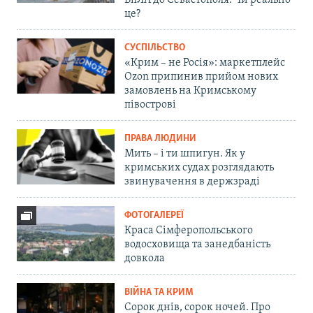
це?
СУСПІЛЬСТВО
«Крим – не Росія»: маркетплейс
Ozon припинив прийом нових
замовлень на Кримському
півострові
ПРАВА ЛЮДИНИ
Мить – і ти шпигун. Як у
кримських судах розглядають
звинувачення в держзраді
ФОТОГАЛЕРЕЇ
Краса Сімферопольського
водосховища та занедбаність
довкола
ВІЙНА ТА КРИМ
Сорок днів, сорок ночей. Про