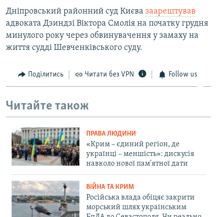
ВІДЕОУРОКИ «ELIFBE»
Дніпровський районний суд Києва
заарештував
Русский
адвоката Дзиндзі Віктора Смолія на початку грудня
СВІДЧЕННЯ ОКУПАЦІЇ
Qırımtatar
минулого року через обвинувачення у замаху на
УКРАЇНСЬКА ПРОБЛЕМА КРИМУ
життя судді Шевченківського суду.
ДОЛУЧАЙСЯ!
ІНФОГРАФІКА
Поділитись
Читати без VPN
Follow us
Читайте також
Усі сайти RFE/RL
ПРАВА ЛЮДИНИ
«Крим – єдиний регіон, де
українці – меншість»: дискусія
навколо нової пам'ятної дати
ВІЙНА ТА КРИМ
Російська влада обіцяє закрити
морський шлях українським
БпЛА до Севастополя. Чи реально